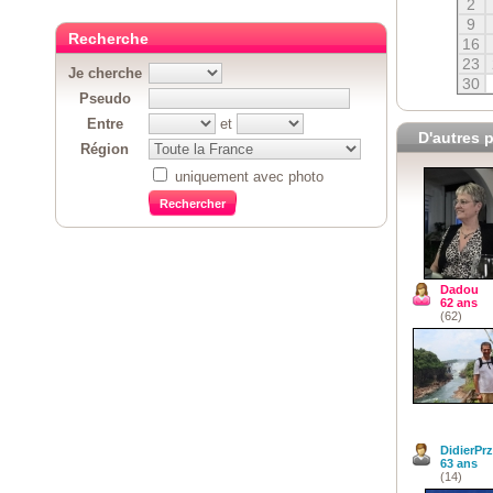
2
9
Recherche
16
23
Je cherche
30
Pseudo
Entre
et
D'autres p
Région
uniquement avec photo
Dadou
62 ans
(62)
DidierPr
63 ans
(14)