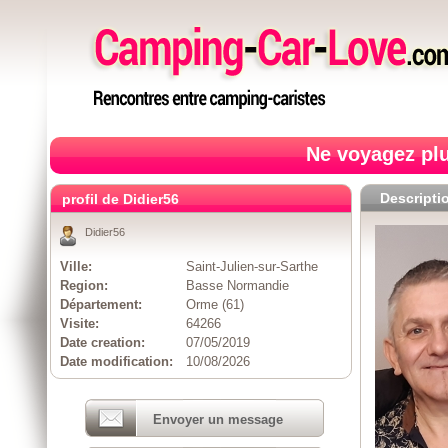
Ne voyagez plu
Descripti
profil de Didier56
Didier56
Ville:
Saint-Julien-sur-Sarthe
Region:
Basse Normandie
Département:
Orme (61)
Visite:
64266
Date creation:
07/05/2019
Date modification:
10/08/2026
Envoyer un message