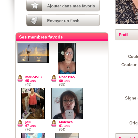
Ajouter dans mes favoris
Envoyer un flash
Profil
Ses membres favoris
Coul
Couleur 
marie4513
Rose1965
65 ans
60 ans
(45)
(85)
Signe 
jolu
Moicbea
Orig
67 ans
61 ans
(76)
(84)