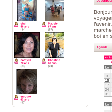
Descriptio
Bonjour
voyager
l'aveni
gigi
Maggie
56 ans
67 ans
marche 
(34)
(57)
boi en 
Agenda
<< Pr
nathy31
Christine
70 ans
68 ans
(33)
(24)
Lu
3
10
17
24
31
enroute
63 ans
(47)
Lu