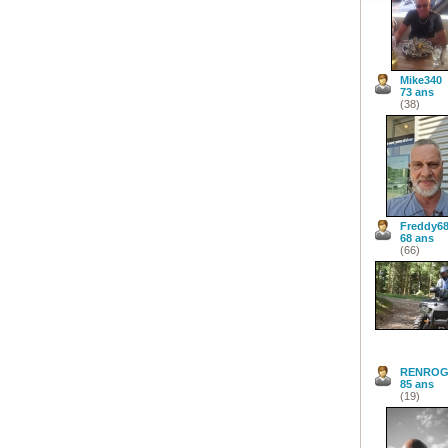
Mike340
73 ans
(38)
Freddy6
68 ans
(66)
RENROG
85 ans
(19)