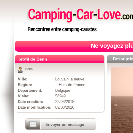
Ne voyagez plu
Descripti
profil de Benn
Benn
Ville:
Louvain la neuve
Region:
-- Hors de France
Département:
Belgique
Visite:
58949
Date creation:
22/03/2018
Date modification:
09/08/2026
Envoyer un message