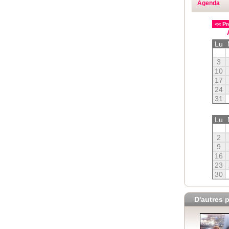
Agenda
<< Pr
Lu
3
10
17
24
31
Lu
2
9
16
23
30
D'autres p