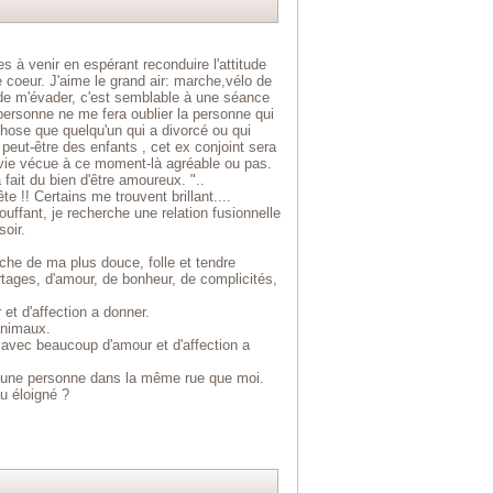
à venir en espérant reconduire l'attitude
coeur. J'aime le grand air: marche,vélo de
de m'évader, c'est semblable à une séance
personne ne me fera oublier la personne qui
hose que quelqu'un qui a divorcé ou qui
peut-être des enfants , cet ex conjoint sera
e vie vécue à ce moment-là agréable ou pas.
fait du bien d'être amoureux. "..
e !! Certains me trouvent brillant....
ouffant, je recherche une relation fusionnelle
soir.
he de ma plus douce, folle et tendre
tages, d'amour, de bonheur, de complicités,
t d'affection a donner.
animaux.
, avec beaucoup d'amour et d'affection a
s une personne dans la même rue que moi.
eu éloigné ?