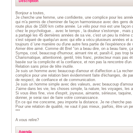
Description
Bonjour a toutes,
Je cherche une femme, une confidente, une complice pour les années 
qui m'a permis de cheminer de façon harmonieuse avec des gens de 
route plus de 1500 km cette année. Le vélo pour moi est une façon 
chez le psychologue... avec le temps , la douleur s'estompe , mais 
a partagé les 45 dernières années de sa vie, c'est un peu la même c
s'est séparé de quelqu'un avec qui elle a vécu plusieurs années et a 
toujours d 'une manière ou d'une autre fera partie de l'expérience d
Aimer être aimé. Comme dit Brel "on a beau dire, on a beau faire, ça 
Sympa, cool, beaucoup d'humour, aimant rire et, paraît-il, pas trop bêt
Charismatique, attentionné, gentil, très franc, protecteur mais pas ét
basée sur la complicite et la confiance, et non pas la rencontre d'un 
Relation sans prise de tête inutile.
Je suis un homme avec beaucoup d'amour et d'affection a La recherc
complice pour une relation bien évidemment faite d'échanges, de par
de respect, de confiance et de communication.
Je suis un homme simple avec des valeurs, avec beaucoup d'amour e
J'aime dans les vie, les choses simple, la nature, les voyages, les 
Si vous êtes fine, vive d'esprit, joyeuse, aimante, sérieuse, taquine
donner, je serai ravi de faire votre connaissance.
En ce qui me concerne, peu importe la distance. Je ne cherche pa
Pour une relation de qualité, ne vaut il pas mieux, parfois, être un p
***
A vous relire?
Agenda