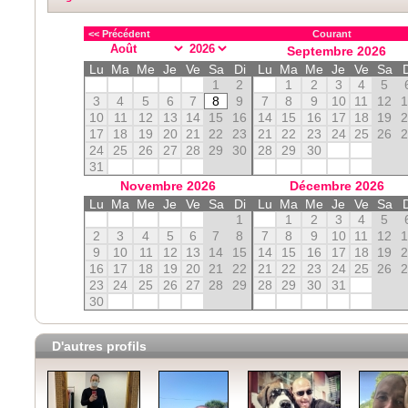
<< Précédent
Courant
Septembre
2026
Lu
Ma
Me
Je
Ve
Sa
Di
Lu
Ma
Me
Je
Ve
Sa
1
2
1
2
3
4
5
3
4
5
6
7
8
9
7
8
9
10
11
12
10
11
12
13
14
15
16
14
15
16
17
18
19
17
18
19
20
21
22
23
21
22
23
24
25
26
24
25
26
27
28
29
30
28
29
30
31
Novembre
2026
Décembre
2026
Lu
Ma
Me
Je
Ve
Sa
Di
Lu
Ma
Me
Je
Ve
Sa
1
1
2
3
4
5
2
3
4
5
6
7
8
7
8
9
10
11
12
9
10
11
12
13
14
15
14
15
16
17
18
19
16
17
18
19
20
21
22
21
22
23
24
25
26
23
24
25
26
27
28
29
28
29
30
31
30
D'autres profils