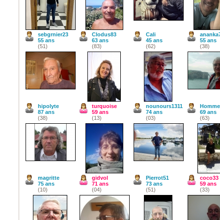
sebgrnier23
Clodus83
Cali
ananka
55 ans
63 ans
45 ans
55 ans
(51)
(83)
(62)
(38)
hipolyte
turquoise
nounours1311
Homme
87 ans
59 ans
74 ans
69 ans
(38)
(13)
(03)
(63)
magritte
gidvol
Pierrot51
coco33
75 ans
71 ans
73 ans
59 ans
(10)
(04)
(51)
(33)