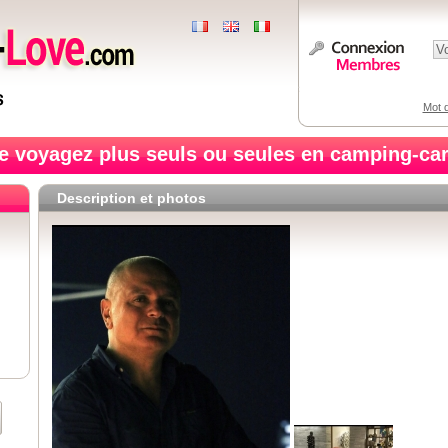
Mot d
e voyagez plus seuls ou seules en camping-car
Description et photos