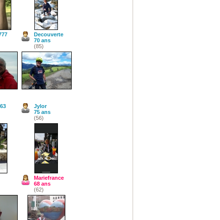
777
Decouverte
70 ans
(85)
63
Jylor
75 ans
(56)
Mariefrance
68 ans
(62)