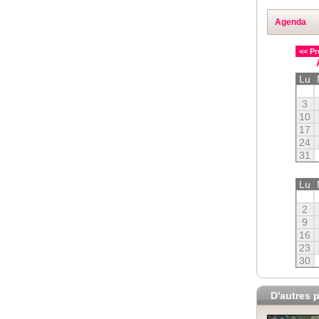
Agenda
<< Pr
Lu
3
10
17
24
31
Lu
2
9
16
23
30
D'autres p