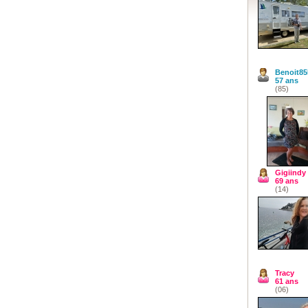
Benoit85
57 ans
(85)
Gigiindy
69 ans
(14)
Tracy
61 ans
(06)