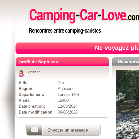
Ne voyagez plu
Descripti
profil de Sophiecc
Sophiecc
Ville:
Dax
Region:
Aquitaine
Département:
Landes (40)
Visite:
15400
Date creation:
12/03/2024
Date modification:
06/08/2026
Envoyer un message