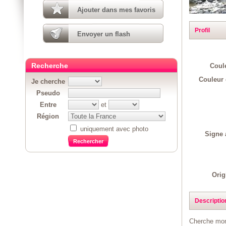
Ajouter dans mes favoris
Profil
Envoyer un flash
Recherche
Coul
Couleur 
Je cherche
Pseudo
Entre
et
Région
uniquement avec photo
Signe 
Orig
Descriptio
Cherche mon