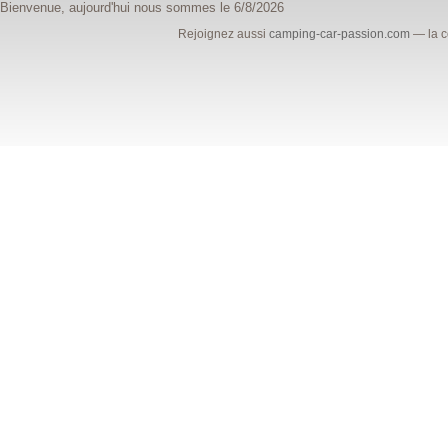
Bienvenue, aujourd'hui nous sommes le 6/8/2026
Rejoignez aussi
camping-car-passion.com
— la c