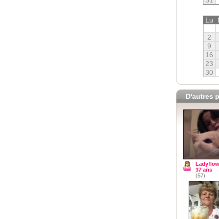
Lu
2
9
16
23
30
D'autres p
Ladyflow
37 ans
(57)