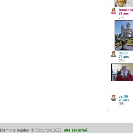
francisc
79 ans
(17)
dan33
77 ans
(33)
yeti50
78 ans
(95)
Mentions légales
© Copyright 2025
site sécurisé