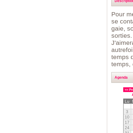
Descriptio
Pour me
se cont
gaie, s
sorties
J'aimer
autrefo
temps d
temps, 
Agenda
<< Pr
Lu
3
10
17
24
31