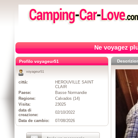
Ne voyagez plu
Descrizio
Profilo voyageur51
voyageur51
città:
HEROUVILLE SAINT
CLAIR
Paese:
Basse Normandie
Regione:
Calvados (14)
Visita:
23025
data di
02/10/2022
creazione:
Data de cambio:
07/08/2026