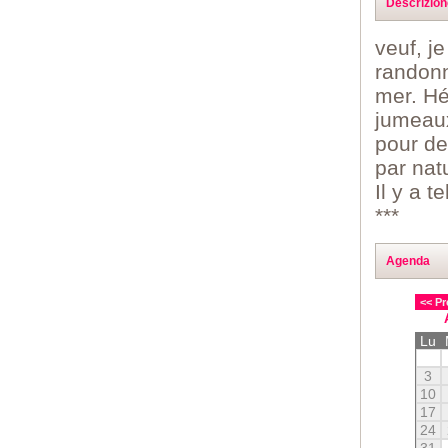
Descrizion
veuf, j
randonn
mer. Hé
jumeau
pour de
par nat
Il y a 
***
Agenda
<< Pr
Lu
3
10
17
24
31