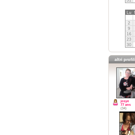
Lu
2
9
16
23
30
altri profil
josye
77 ans
(34)