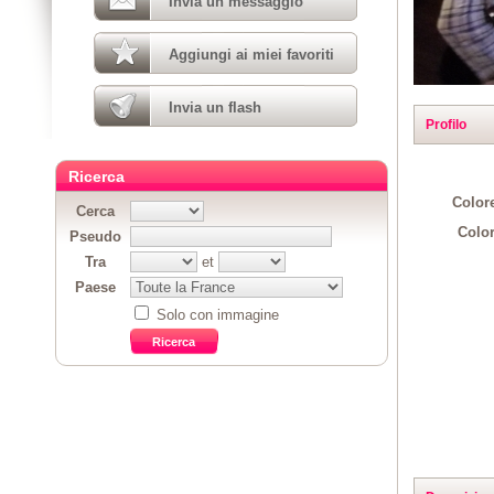
Invia un messaggio
Aggiungi ai miei favoriti
Invia un flash
Profilo
Ricerca
Colore
Cerca
Color
Pseudo
Tra
et
Paese
Solo con immagine