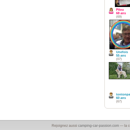
Pilou
68 ans
(69)
Unefois
55 ans
(07)
tontonp
60 ans
(67)
Rejoignez aussi
camping-car-passion.com
— la c