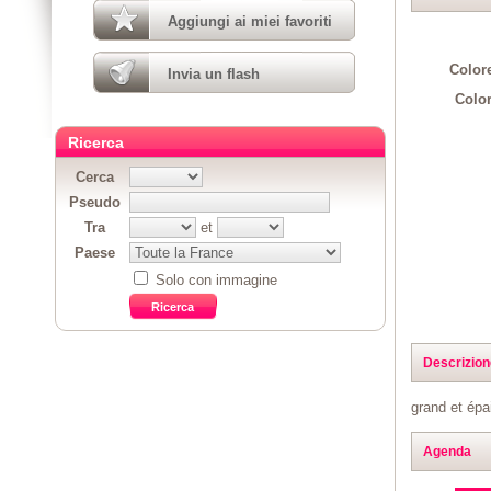
Aggiungi ai miei favoriti
Colore
Invia un flash
Color
Ricerca
Cerca
Pseudo
Tra
et
Paese
Solo con immagine
Descrizion
grand et épai
Agenda