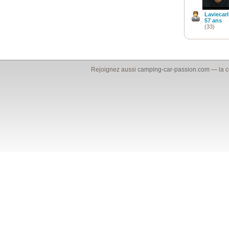
Laviecar
57 ans
(33)
Rejoignez aussi
camping-car-passion.com
— la c