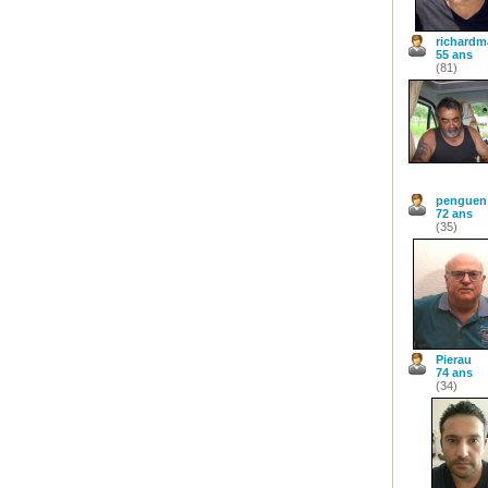
richardm
55 ans
(81)
penguen
72 ans
(35)
Pierau
74 ans
(34)