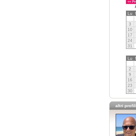
<< Pr
Lu
3
10
17
24
31
Lu
2
9
16
23
30
altri profil