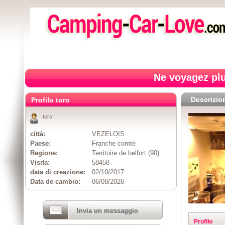
Ne voyagez plu
Descrizio
Profilo toro
toro
città:
VEZELOIS
Paese:
Franche comté
Regione:
Territoire de belfort (90)
Visita:
58458
data di creazione:
02/10/2017
Data de cambio:
06/08/2026
Invia un messaggio
Profilo