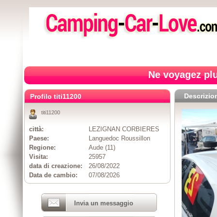
Ne voyagez plu
Descrizio
Profilo titi11200
titi11200
città:
LEZIGNAN CORBIERES
Paese:
Languedoc Roussillon
Regione:
Aude (11)
Visita:
25957
data di creazione:
26/08/2022
Data de cambio:
07/08/2026
Invia un messaggio