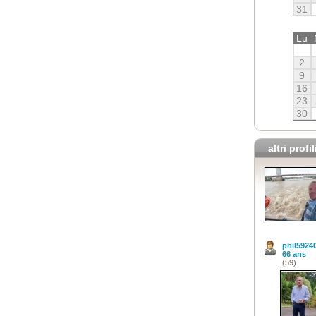
31
Lu
2
9
16
23
30
altri profil
phil5924
66 ans
(59)