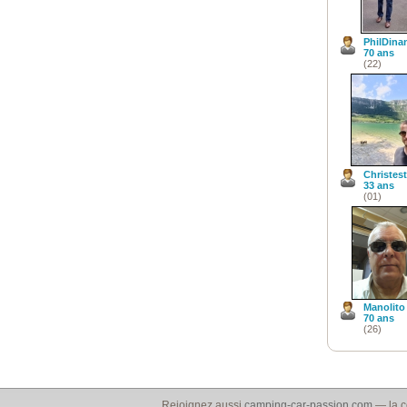
PhilDina
70 ans
(22)
Christes
33 ans
(01)
Manolito
70 ans
(26)
Rejoignez aussi
camping-car-passion.com
— la c