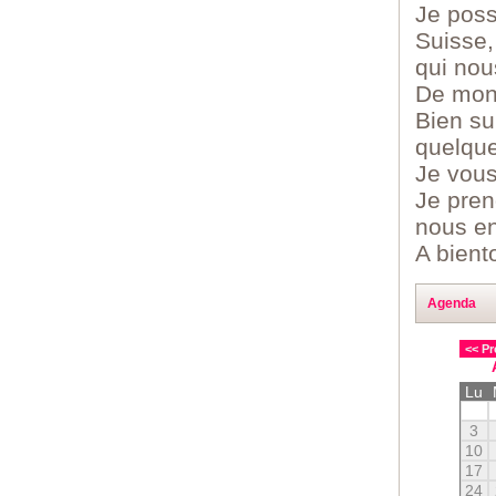
Je poss
Suisse,
qui nou
De mon 
Bien su
quelque
Je vous
Je pren
nous en
A bient
Agenda
<< Pr
Lu
3
10
17
24