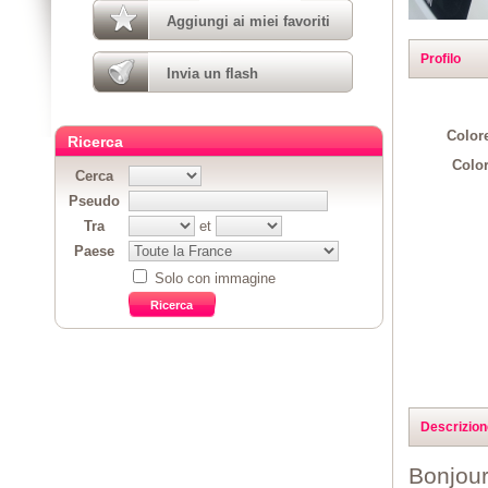
Aggiungi ai miei favoriti
Profilo
Invia un flash
Colore
Ricerca
Color
Cerca
Pseudo
Tra
et
Paese
Solo con immagine
Descrizion
Bonjour