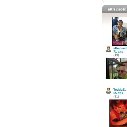
altri profil
albatros
71 ans
(19)
Teddy21
65 ans
(21)