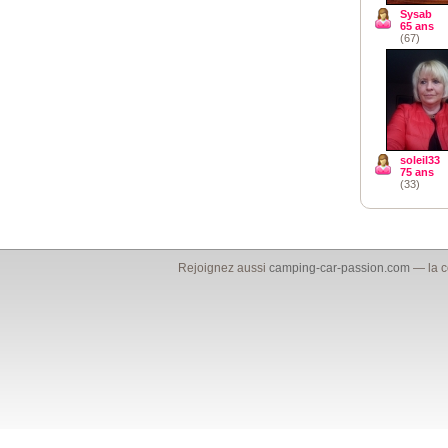
Sysab
65 ans
(67)
soleil33
75 ans
(33)
Rejoignez aussi
camping-car-passion.com
— la c