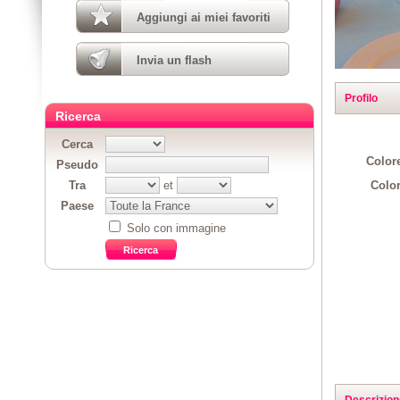
Aggiungi ai miei favoriti
Invia un flash
Profilo
Ricerca
Cerca
Colore
Pseudo
Color
Tra
et
Paese
Solo con immagine
Descrizion