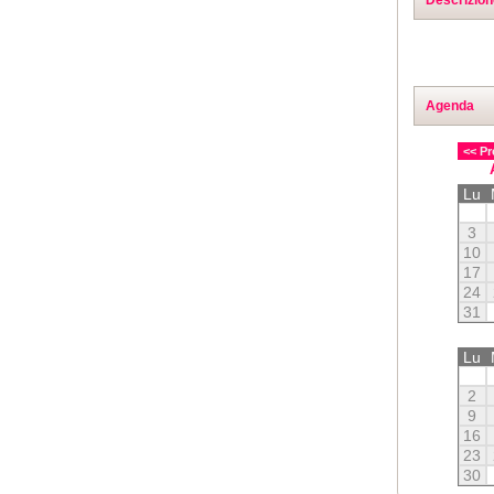
Agenda
<< Pr
Lu
3
10
17
24
31
Lu
2
9
16
23
30