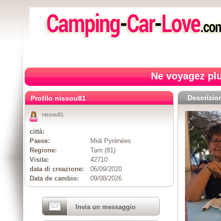
Ne voyagez plu
Descrizio
Profilo nissou81
nissou81
città:
Paese:
Midi Pyrénées
Regione:
Tarn (81)
Visita:
42710
data di creazione:
06/09/2020
Data de cambio:
09/08/2026
Invia un messaggio