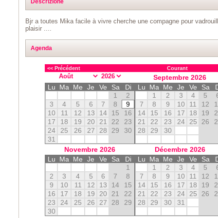
Descrizione
Bjr a toutes Mika facile à vivre cherche une compagne pour vadrou
plaisir ....
Agenda
<< Précédent
Courant
Septembre
2026
Lu
Ma
Me
Je
Ve
Sa
Di
Lu
Ma
Me
Je
Ve
Sa
1
2
1
2
3
4
5
3
4
5
6
7
8
9
7
8
9
10
11
12
10
11
12
13
14
15
16
14
15
16
17
18
19
17
18
19
20
21
22
23
21
22
23
24
25
26
24
25
26
27
28
29
30
28
29
30
31
Novembre
2026
Décembre
2026
Lu
Ma
Me
Je
Ve
Sa
Di
Lu
Ma
Me
Je
Ve
Sa
1
1
2
3
4
5
2
3
4
5
6
7
8
7
8
9
10
11
12
9
10
11
12
13
14
15
14
15
16
17
18
19
16
17
18
19
20
21
22
21
22
23
24
25
26
23
24
25
26
27
28
29
28
29
30
31
30