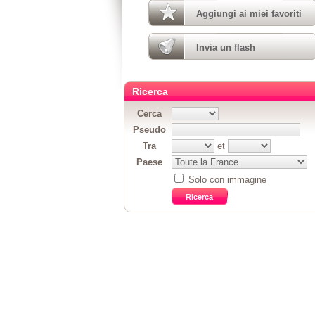
Aggiungi ai miei favoriti
Invia un flash
Ricerca
Cerca
Pseudo
Tra
et
Paese
Solo con immagine