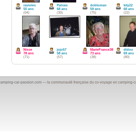
ravioles
Patraix
dobloman
kily22
55 ans
68 ans
59 ans
66 ans
(04)
(30)
(75)
(22)
Nisse
jojo57
MarieFrance38
didou
78 ans
58 ans
73 ans
69 ans
(71)
(57)
(38)
(80)
camping-car-passion.com
— la communauté française du co-voyage en camping-car