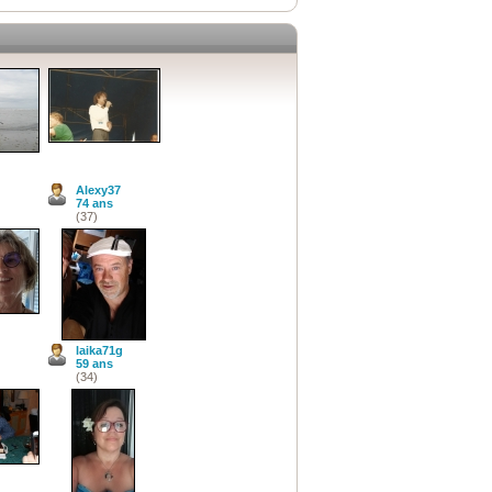
Alexy37
74 ans
(37)
laika71g
59 ans
(34)