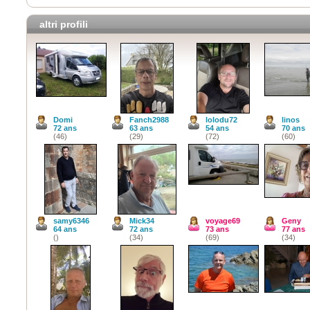
altri profili
Domi
Fanch2988
lolodu72
linos
72 ans
63 ans
54 ans
70 ans
(46)
(29)
(72)
(60)
samy6346
Mick34
voyage69
Geny
64 ans
72 ans
73 ans
77 ans
()
(34)
(69)
(34)