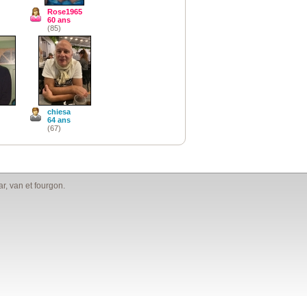
Rose1965
60 ans
(85)
chiesa
64 ans
(67)
, van et fourgon.