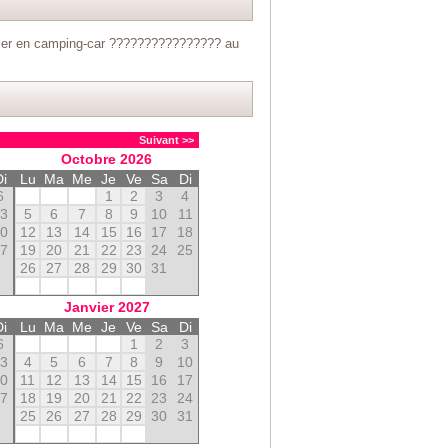
iller en camping-car ???????????????? au
Suivant >>
Octobre
2026
Di
Lu
Ma
Me
Je
Ve
Sa
Di
6
1
2
3
4
13
5
6
7
8
9
10
11
20
12
13
14
15
16
17
18
27
19
20
21
22
23
24
25
26
27
28
29
30
31
Janvier
2027
Di
Lu
Ma
Me
Je
Ve
Sa
Di
6
1
2
3
13
4
5
6
7
8
9
10
20
11
12
13
14
15
16
17
27
18
19
20
21
22
23
24
25
26
27
28
29
30
31