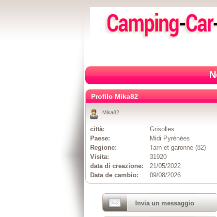
N
Profilo Mika82
Mika82
città:
Grisolles
Paese:
Midi Pyrénées
Regione:
Tarn et garonne (82)
Visita:
31920
data di creazione:
21/05/2022
Data de cambio:
09/08/2026
Invia un messaggio