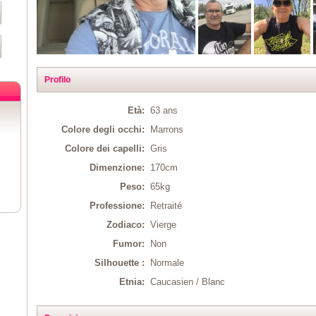
Profilo
Età:
63 ans
Colore degli occhi:
Marrons
Colore dei capelli:
Gris
Dimenzione:
170cm
Peso:
65kg
Professione:
Retraité
Zodiaco:
Vierge
Fumor:
Non
Silhouette :
Normale
Etnia:
Caucasien / Blanc