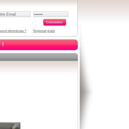
word dimenticata ?
Registrati gratis
 !