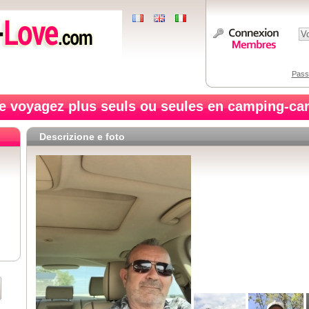
Pass
e voyagez plus seuls ou seules en camping-car
Descrizione e foto