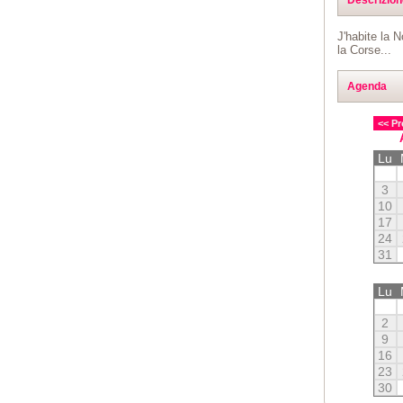
J'habite la 
la Corse...
Agenda
<< Pr
Lu
3
10
17
24
31
Lu
2
9
16
23
30