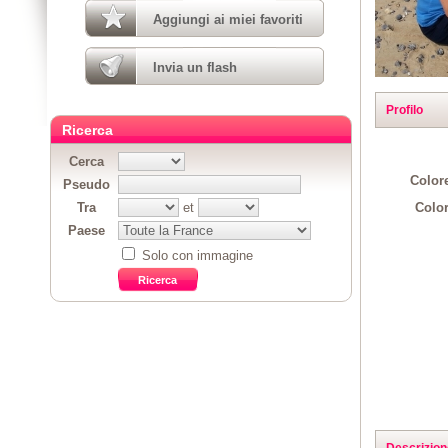
Aggiungi ai miei favoriti
Invia un flash
Profilo
Ricerca
Cerca
Colore
Pseudo
Color
Tra
et
Paese
Solo con immagine
Descrizion