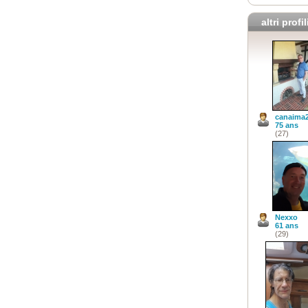
altri profil
canaima
75 ans
(27)
Nexxo
61 ans
(29)