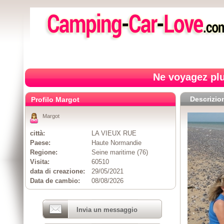
Ne voyagez plu
Descrizio
Profilo Margot
Margot
città:
LA VIEUX RUE
Paese:
Haute Normandie
Regione:
Seine maritime (76)
Visita:
60510
data di creazione:
29/05/2021
Data de cambio:
08/08/2026
Invia un messaggio