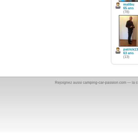
malibu
65 ans
(78)
patrick13
63 ans
(13)
Rejoignez aussi
camping-car-passion.com
— la c