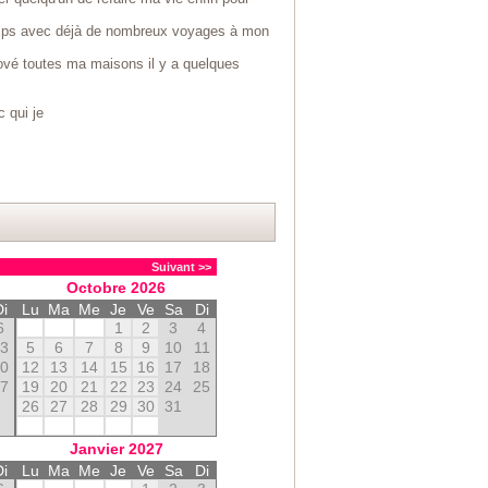
temps avec déjà de nombreux voyages à mon
nové toutes ma maisons il y a quelques
 qui je
Suivant >>
Octobre
2026
Di
Lu
Ma
Me
Je
Ve
Sa
Di
6
1
2
3
4
13
5
6
7
8
9
10
11
20
12
13
14
15
16
17
18
27
19
20
21
22
23
24
25
26
27
28
29
30
31
Janvier
2027
Di
Lu
Ma
Me
Je
Ve
Sa
Di