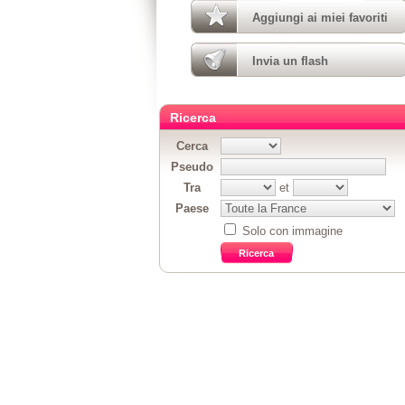
Aggiungi ai miei favoriti
Invia un flash
Ricerca
Cerca
Pseudo
Tra
et
Paese
Solo con immagine