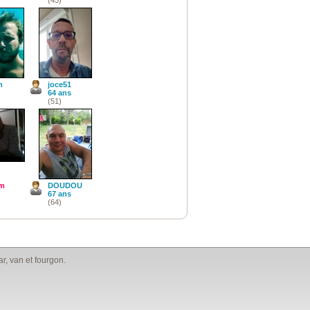
m
joce51
64 ans
(51)
am
DOUDOU
67 ans
(64)
, van et fourgon.