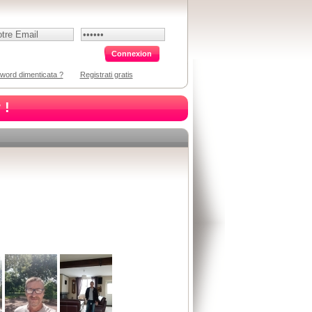
word dimenticata ?
Registrati gratis
 !