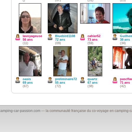
lavoyageuse
Bluebird1108
cahier52
Guilhe
56 ans
72 ans
73 ans
38 ans
(11)
(09)
(59)
(34)
oasis
preliminaire72
quartz
pascfl
69 ans
55 ans
67 ans
71 ans
(67)
(72)
(38)
(42)
camping-car-passion.com
— la communauté française du co-voyage en camping-car