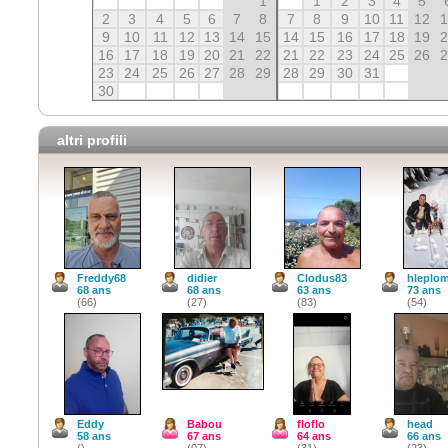
1
1
2
3
4
5
2
3
4
5
6
7
8
7
8
9
10
11
12
9
10
11
12
13
14
15
14
15
16
17
18
19
16
17
18
19
20
21
22
21
22
23
24
25
26
23
24
25
26
27
28
29
28
29
30
31
30
altri profili
Freddy68
didier
Clodus83
hleplom
68 ans
68 ans
63 ans
73 ans
(66)
(27)
(83)
(54)
Eddy
Babou
floflo
head
58 ans
67 ans
64 ans
66 ans
()
(07)
(31)
(23)