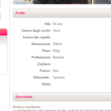
Profilo
Età:
64 ans
Colore degli occhi:
Verts
Colore dei capelli:
Dimenzione:
100cm
Peso:
50kg
Professione:
Retraité
Zodiaco:
Fumor:
Non
Silhouette :
Sportive
Etnia:
Descrizione
Bonjour mesdames
La recherche est très sérieuse et très motivée de l'envie de rencontr