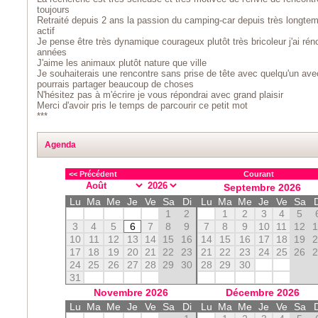
toujours
Retraité depuis 2 ans la passion du camping-car depuis très long
actif
Je pense être très dynamique courageux plutôt très bricoleur j'ai ré
années
J'aime les animaux plutôt nature que ville
Je souhaiterais une rencontre sans prise de tête avec quelqu'un avec
pourrais partager beaucoup de choses
N'hésitez pas à m'écrire je vous répondrai avec grand plaisir
Merci d'avoir pris le temps de parcourir ce petit mot
***
Agenda
<< Précédent
Courant
Septembre
2026
Lu
Ma
Me
Je
Ve
Sa
Di
Lu
Ma
Me
Je
Ve
Sa
1
2
1
2
3
4
5
3
4
5
6
7
8
9
7
8
9
10
11
12
10
11
12
13
14
15
16
14
15
16
17
18
19
17
18
19
20
21
22
23
21
22
23
24
25
26
24
25
26
27
28
29
30
28
29
30
31
Novembre
2026
Décembre
2026
Lu
Ma
Me
Je
Ve
Sa
Di
Lu
Ma
Me
Je
Ve
Sa