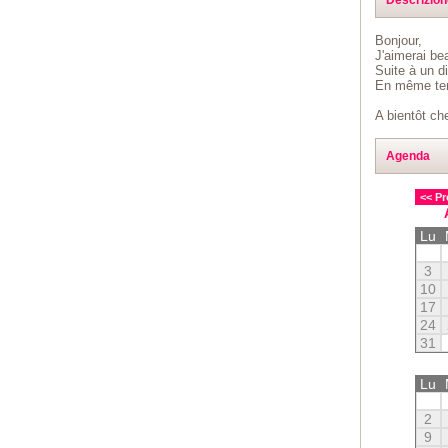
Bonjour,
J'aimerai be
Suite à un di
En même tem
A bientôt ch
Agenda
<< Pr
Lu
3
10
17
24
31
Lu
2
9