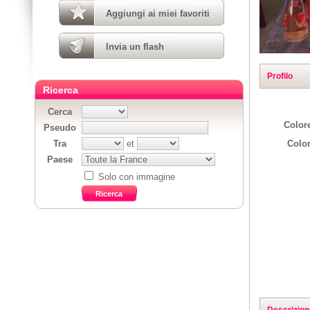
Aggiungi ai miei favoriti
Invia un flash
Profilo
Ricerca
Cerca
Colore
Pseudo
Color
Tra
et
Paese
Solo con immagine
Descrizion