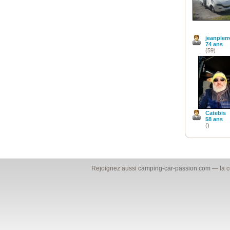
jeanpierr
74 ans
(59)
Catebis
58 ans
()
Rejoignez aussi
camping-car-passion.com
— la c