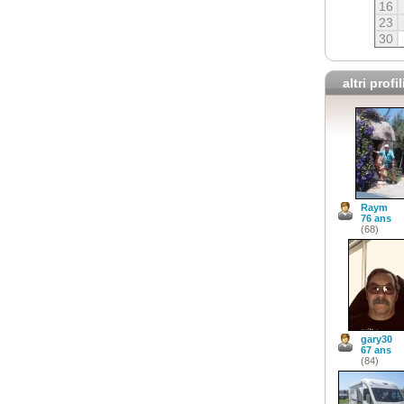
16
23
30
altri profil
Raym
76 ans
(68)
gary30
67 ans
(84)