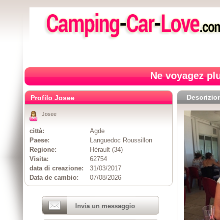
Ne voyagez plu
Descrizio
Profilo Josee
Josee
città:
Agde
Paese:
Languedoc Roussillon
Regione:
Hérault (34)
Visita:
62754
data di creazione:
31/03/2017
Data de cambio:
07/08/2026
Invia un messaggio