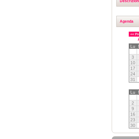
Descrizion
Agenda
<< Pr
Lu
3
10
17
24
31
Lu
2
9
16
23
30