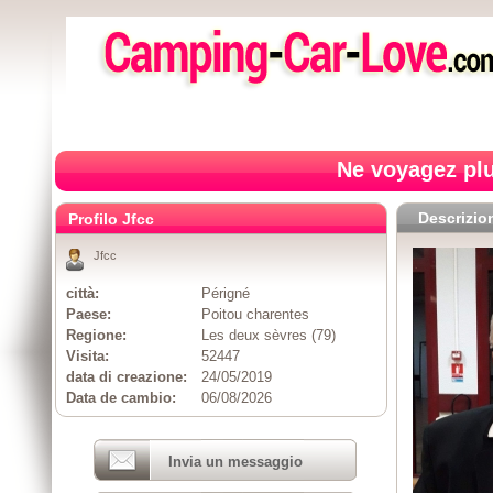
Ne voyagez plu
Descrizio
Profilo Jfcc
Jfcc
città:
Périgné
Paese:
Poitou charentes
Regione:
Les deux sèvres (79)
Visita:
52447
data di creazione:
24/05/2019
Data de cambio:
06/08/2026
Invia un messaggio