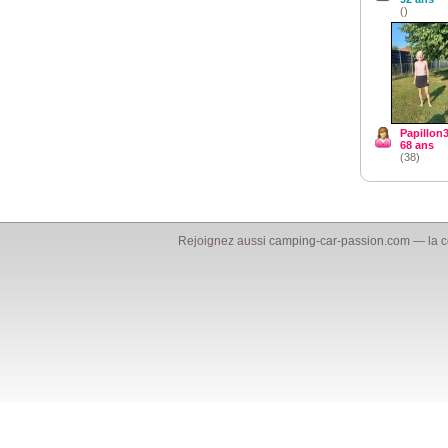
()
Papillon
68 ans
(38)
Rejoignez aussi
camping-car-passion.com
— la c