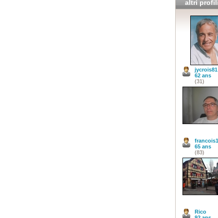
altri profil
jycrois81
62 ans
(31)
francois
65 ans
(83)
Rico
92 ans