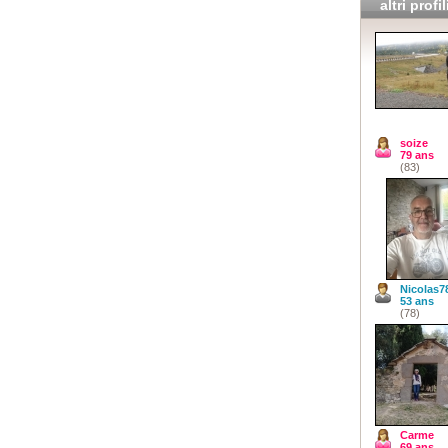
altri profil
soize
79 ans
(83)
Nicolas7
53 ans
(78)
Carme
69 ans