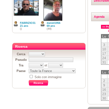
Descrizion
Agenda
FABRIZIO31
daniel1956
21 ans
69 ans
<< Pr
()
(44)
Lu
3
Ricerca
10
17
Cerca
24
Pseudo
31
Tra
et
Paese
Lu
Solo con immagine
2
9
16
23
30