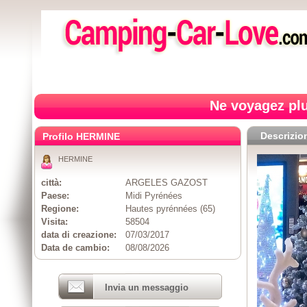
Ne voyagez plu
Descrizio
Profilo HERMINE
HERMINE
città:
ARGELES GAZOST
Paese:
Midi Pyrénées
Regione:
Hautes pyrénnées (65)
Visita:
58504
data di creazione:
07/03/2017
Data de cambio:
08/08/2026
Invia un messaggio