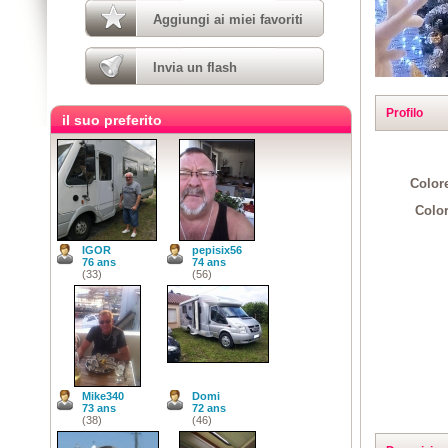
Aggiungi ai miei favoriti
Invia un flash
Profilo
il suo preferito
Colore
Color
IGOR
pepisix56
76 ans
74 ans
(33)
(56)
Mike340
Domi
73 ans
72 ans
(38)
(46)