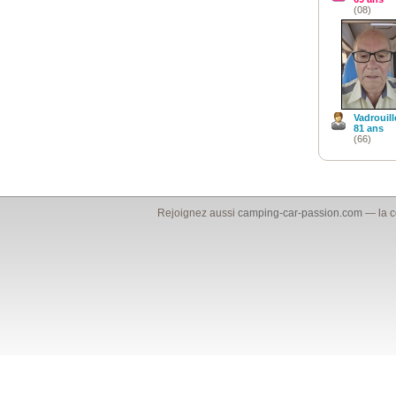
(08)
Vadrouill
81 ans
(66)
Rejoignez aussi
camping-car-passion.com
— la c