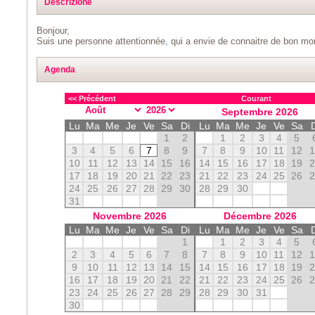
Descrizione
Bonjour,
Suis une personne attentionnée, qui a envie de connaitre de bon m
Agenda
<< Précédent
Courant
Septembre
2026
Lu
Ma
Me
Je
Ve
Sa
Di
Lu
Ma
Me
Je
Ve
Sa
1
2
1
2
3
4
5
3
4
5
6
7
8
9
7
8
9
10
11
12
10
11
12
13
14
15
16
14
15
16
17
18
19
17
18
19
20
21
22
23
21
22
23
24
25
26
24
25
26
27
28
29
30
28
29
30
31
Novembre
2026
Décembre
2026
Lu
Ma
Me
Je
Ve
Sa
Di
Lu
Ma
Me
Je
Ve
Sa
1
1
2
3
4
5
2
3
4
5
6
7
8
7
8
9
10
11
12
9
10
11
12
13
14
15
14
15
16
17
18
19
16
17
18
19
20
21
22
21
22
23
24
25
26
23
24
25
26
27
28
29
28
29
30
31
30