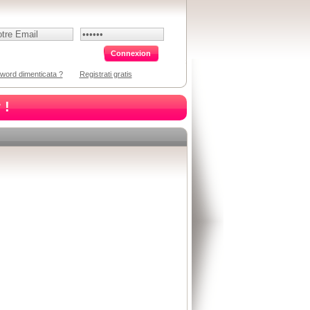
word dimenticata ?
Registrati gratis
 !