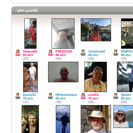
altri profili
Helena83
FREEDOM
Soleilsoleil
WillPhil
69 ans
66 ans
69 ans
66 ans
(83)
(84)
(49)
(44)
Daniel11
HPdominique
codifix
Varlain
78 ans
68 ans
75 ans
69 ans
(11)
(38)
(66)
(83)