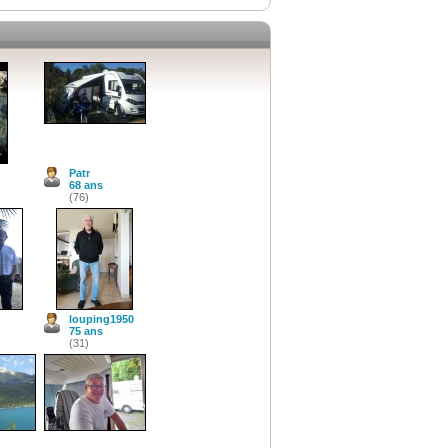
Patr
68 ans
(76)
louping1950
75 ans
(31)