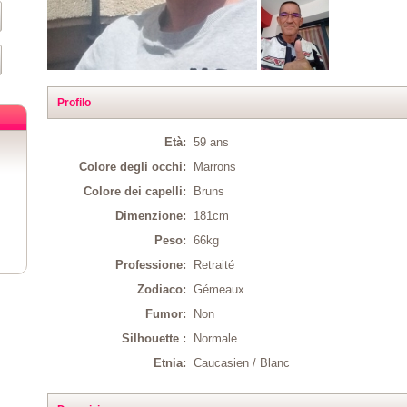
Profilo
Età:
59 ans
Colore degli occhi:
Marrons
Colore dei capelli:
Bruns
Dimenzione:
181cm
Peso:
66kg
Professione:
Retraité
Zodiaco:
Gémeaux
Fumor:
Non
Silhouette :
Normale
Etnia:
Caucasien / Blanc