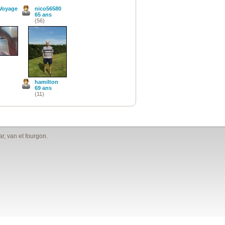
Voyage
nico56580
65 ans
(56)
hamilton
69 ans
(11)
, van et fourgon.