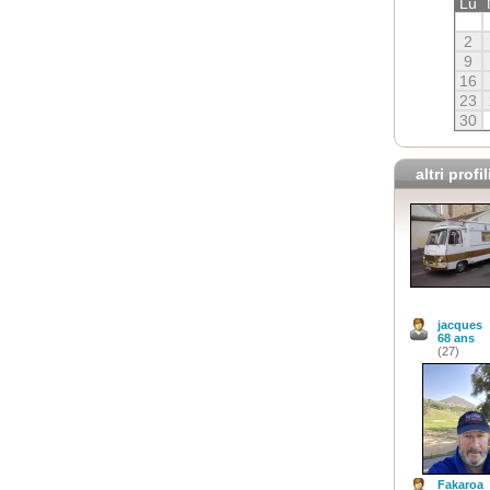
Lu
2
9
16
23
30
altri profil
jacques
68 ans
(27)
Fakaroa