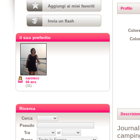
Aggiungi ai miei favoriti
Profilo
Invia un flash
Colore
il suo preferito
Color
carolecc
66 ans
(31)
Ricerca
Descrizion
Cerca
Pseudo
Journal
Tra
et
camping
Paese