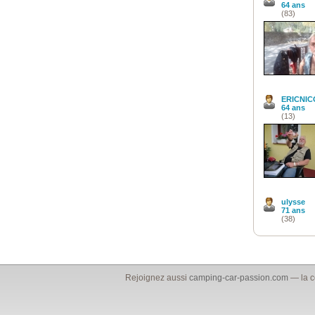
64 ans
(83)
ERICNIC
64 ans
(13)
ulysse
71 ans
(38)
Rejoignez aussi
camping-car-passion.com
— la c