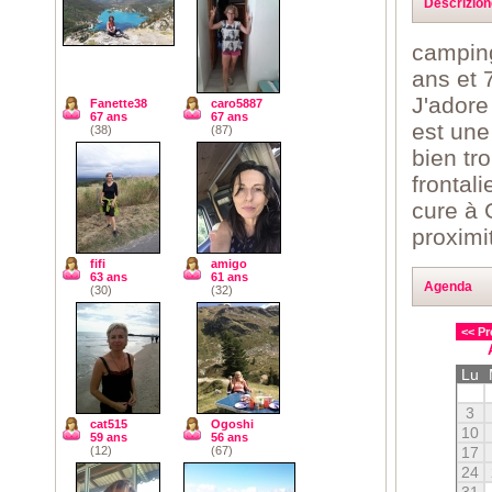
Descrizion
camping
ans et 
J'adore
Fanette38
caro5887
67 ans
67 ans
est une
(38)
(87)
bien tr
frontal
cure à 
proximi
fifi
amigo
63 ans
61 ans
Agenda
(30)
(32)
<< Pr
Lu
3
cat515
Ogoshi
10
59 ans
56 ans
17
(12)
(67)
24
31