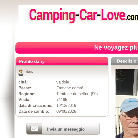
Ne voyagez plu
Descrizio
Profilo dany
dany
città:
valdoie
Paese:
Franche comté
Regione:
Territoire de belfort (90)
Visita:
74165
data di creazione:
19/12/2016
Data de cambio:
09/08/2026
Invia un messaggio