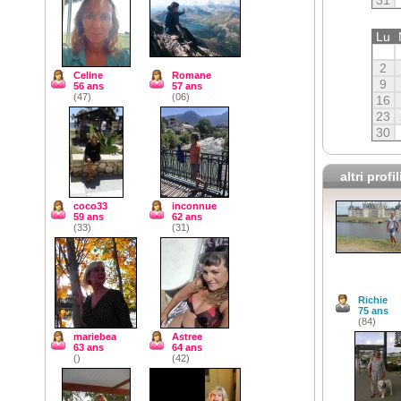
Lu
2
Celine
Romane
9
56 ans
57 ans
(47)
(06)
16
23
30
altri profil
coco33
inconnue
59 ans
62 ans
(33)
(31)
Richie
75 ans
(84)
mariebea
Astree
63 ans
64 ans
()
(42)