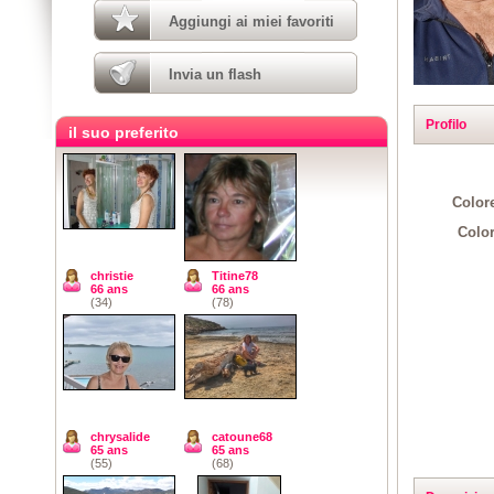
Aggiungi ai miei favoriti
Invia un flash
Profilo
il suo preferito
Colore
Color
christie
Titine78
66 ans
66 ans
(34)
(78)
chrysalide
catoune68
65 ans
65 ans
(55)
(68)