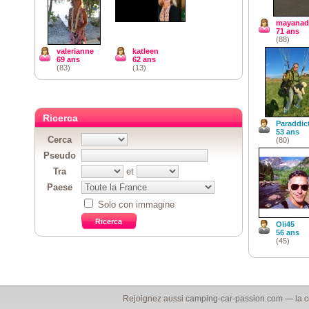
mayanad
71 ans
(88)
valerianne
katleen
69 ans
62 ans
(83)
(13)
Ricerca
Paraddic
53 ans
Cerca
(80)
Pseudo
Tra
et
Paese
Solo con immagine
Oli45
56 ans
(45)
Rejoignez aussi
camping-car-passion.com
— la c