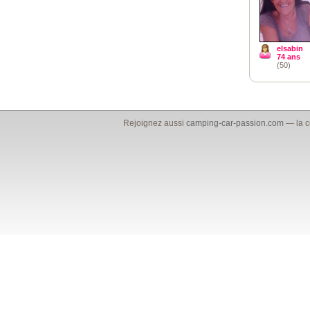
elsabin
74 ans
(50)
Rejoignez aussi
camping-car-passion.com
— la c