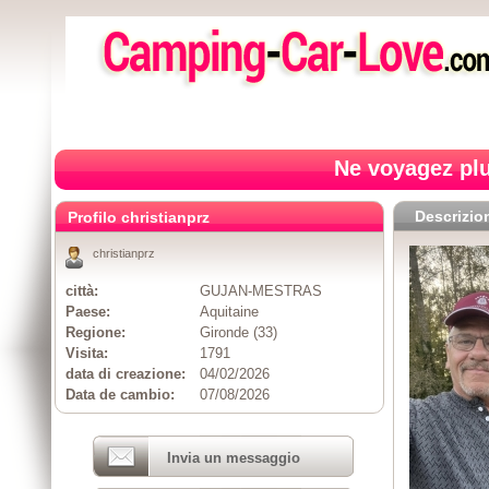
Ne voyagez plu
Descrizio
Profilo christianprz
christianprz
città:
GUJAN-MESTRAS
Paese:
Aquitaine
Regione:
Gironde (33)
Visita:
1791
data di creazione:
04/02/2026
Data de cambio:
07/08/2026
Invia un messaggio