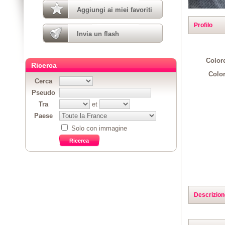
Aggiungi ai miei favoriti
Profilo
Invia un flash
Colore
Ricerca
Color
Cerca
Pseudo
Tra
et
Paese
Solo con immagine
Descrizion