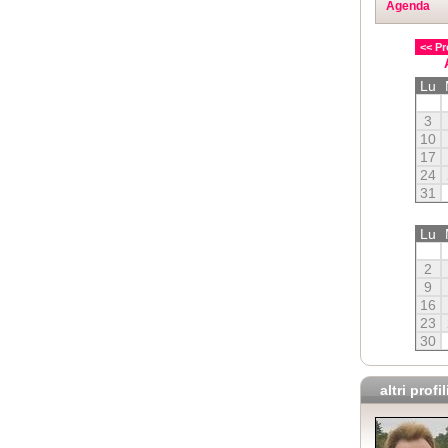
Agenda
<< Pr
Lu
3
10
17
24
31
Lu
2
9
16
23
30
altri profil