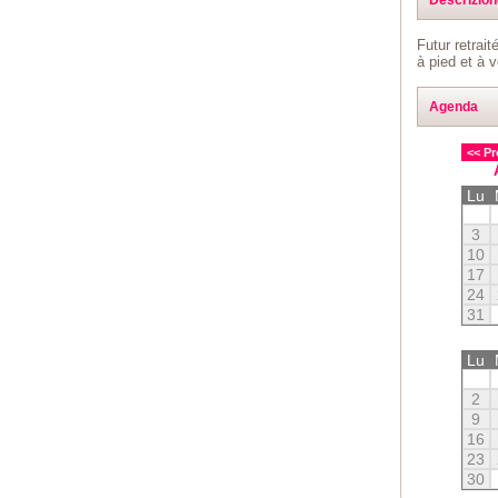
Futur retrai
à pied et à v
Agenda
<< Pr
Lu
3
10
17
24
31
Lu
2
9
16
23
30