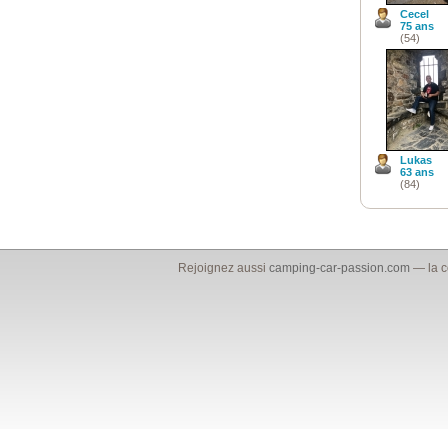
Cecel
75 ans
(54)
Lukas
63 ans
(84)
Rejoignez aussi
camping-car-passion.com
— la c