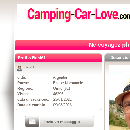
Ne voyagez plu
Descrizio
Profilo Beni61
Beni61
città:
Argentan
Paese:
Basse Normandie
Regione:
Orme (61)
Visita:
46296
data di creazione:
23/01/2021
Data de cambio:
09/08/2026
Invia un messaggio