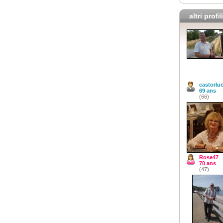
altri profil
castorlu
69 ans
(66)
Rose47
70 ans
(47)