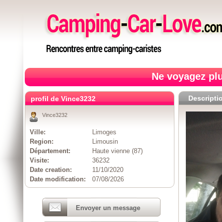
Ne voyagez plu
Descripti
profil de Vince3232
Vince3232
Ville:
Limoges
Region:
Limousin
Département:
Haute vienne (87)
Visite:
36232
Date creation:
11/10/2020
Date modification:
07/08/2026
Envoyer un message