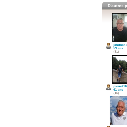
D'autres p
jerome81
53 ans
(81)
pierrot1
61 ans
(16)