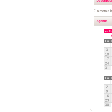
Descriptio
J' aimerais 
Agenda
<< Pr
Lu
3
10
17
24
31
Lu
2
9
16
23
30