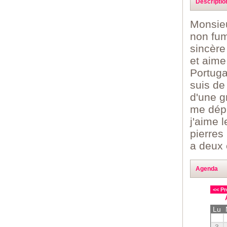
Descriptio
Monsieu
non fum
sincère
et aime
Portuga
suis de
d'une g
me dépl
j'aime 
pierres
a deux 
Agenda
<< Pr
Lu
3