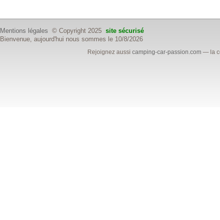
Mentions légales
© Copyright 2025
site sécurisé
Bienvenue, aujourd'hui nous sommes le 10/8/2026
Rejoignez aussi
camping-car-passion.com
— la c