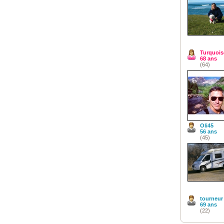
Turquois
68 ans
(64)
Oli45
56 ans
(45)
tourneur
69 ans
(22)