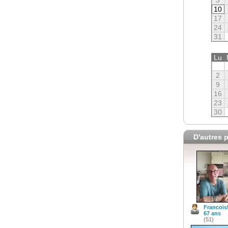
10
17
24
31
Lu
2
9
16
23
30
D'autres p
Francois
67 ans
(51)