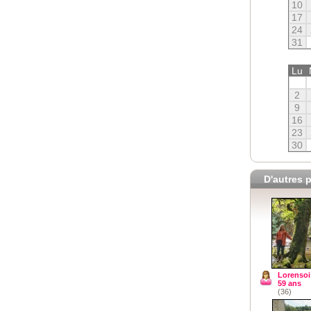
10
17
24
31
Lu
2
9
16
23
30
D'autres p
Lorensoi
59 ans
(36)