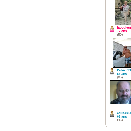
lacouleur
72 ans
(59)
Patrice29
66 ans
(85)
calindulo
62 ans
(46)