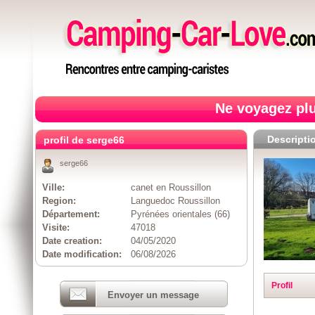
Ne voyagez plu
Descripti
profil de serge66
serge66
Ville:
canet en Roussillon
Region:
Languedoc Roussillon
Département:
Pyrénées orientales (66)
Visite:
47018
Date creation:
04/05/2020
Date modification:
06/08/2026
Profil
Envoyer un message