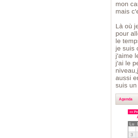
mon cam
mais c'
Là où j
pour all
le temp
je suis
j'aime 
j'ai le
niveau,
aussi e
suis un
Agenda
<< Pr
Lu
3