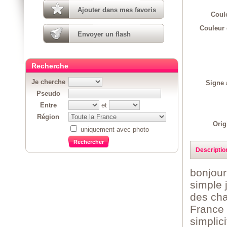
Ajouter dans mes favoris
Coul
Couleur 
Envoyer un flash
Recherche
Je cherche
Signe 
Pseudo
Entre
et
Région
Orig
uniquement avec photo
Descriptio
bonjou
simple 
des cha
France 
simplic