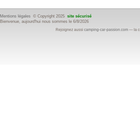
Mentions légales
© Copyright 2025
site sécurisé
Bienvenue, aujourd'hui nous sommes le 6/8/2026
Rejoignez aussi
camping-car-passion.com
— la c