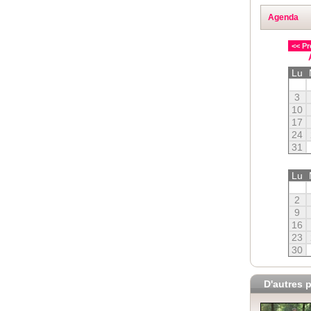
Agenda
<< Pr
Lu
3
10
17
24
31
Lu
2
9
16
23
30
D'autres p