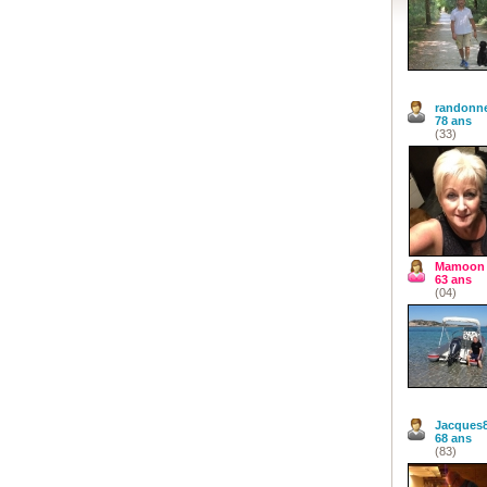
randonn
78 ans
(33)
Mamoon
63 ans
(04)
Jacques
68 ans
(83)