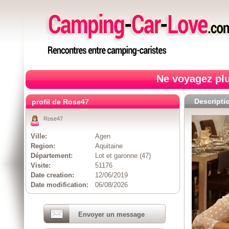
Ne voyagez plu
Descripti
profil de Rose47
Rose47
Ville:
Agen
Region:
Aquitaine
Département:
Lot et garonne (47)
Visite:
51176
Date creation:
12/06/2019
Date modification:
06/08/2026
Envoyer un message