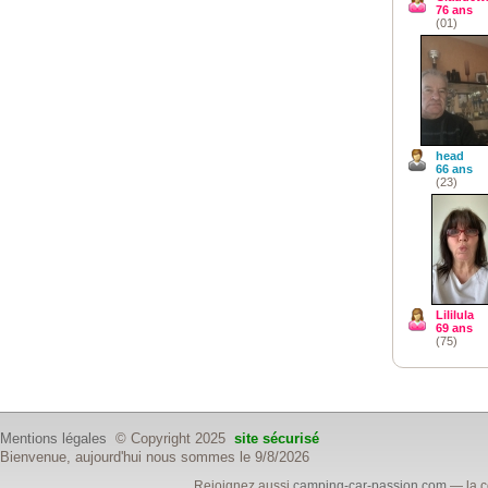
76 ans
(01)
head
66 ans
(23)
Lililula
69 ans
(75)
Mentions légales
© Copyright 2025
site sécurisé
Bienvenue, aujourd'hui nous sommes le 9/8/2026
Rejoignez aussi
camping-car-passion.com
— la c