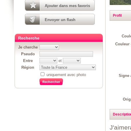
Ajouter dans mes favoris
Profil
Envoyer un flash
Coul
Recherche
Couleur 
Je cherche
Pseudo
Entre
et
Région
uniquement avec photo
Signe 
Orig
Descriptio
J'aimer