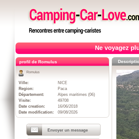
Ne voyagez plu
Descripti
profil de Romulus
Romulus
Ville:
NICE
Region:
Paca
Département:
Alpes maritimes (06)
Visite:
49708
Date creation:
16/06/2018
Date modification:
09/08/2026
Envoyer un message