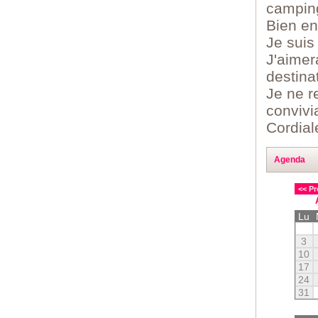
camping
Bien en
Je suis
J'aimer
destina
Je ne r
convivia
Cordia
Agenda
<< Pr
Lu
3
10
17
24
31