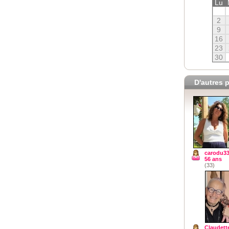
Lu
2
9
16
23
30
D'autres p
carodu3
56 ans
(33)
Claudett