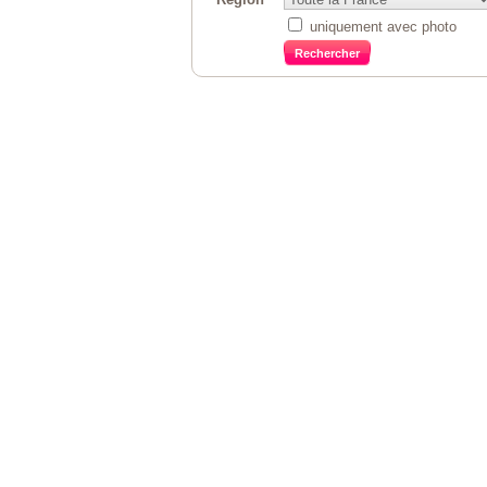
uniquement avec photo