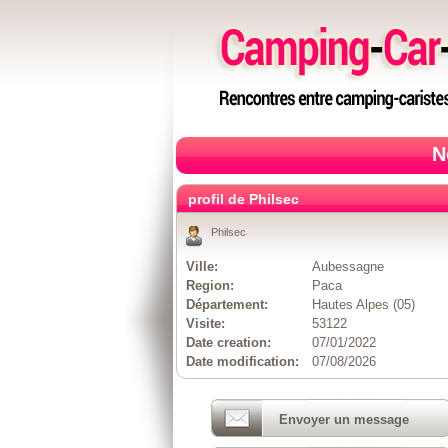
N
profil de Philsec
Philsec
Ville:
Aubessagne
Region:
Paca
Département:
Hautes Alpes (05)
Visite:
53122
Date creation:
07/01/2022
Date modification:
07/08/2026
Envoyer un message