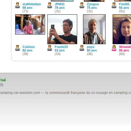
staffefelden
JPM31
Zyngou
Fred91
68 ans
78 ans
75 ans
65 ans
(71)
(31)
(31)
(91)
Cubitus
Franki33
peps
Shiseid
82 ans
53 ans
65 ans
55 ans
(39)
(33)
(36)
(60)
risé
26
camping-car-passion.com
— la communauté française du co-voyage en camping-car