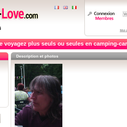
Mot d
e voyagez plus seuls ou seules en camping-car
Description et photos