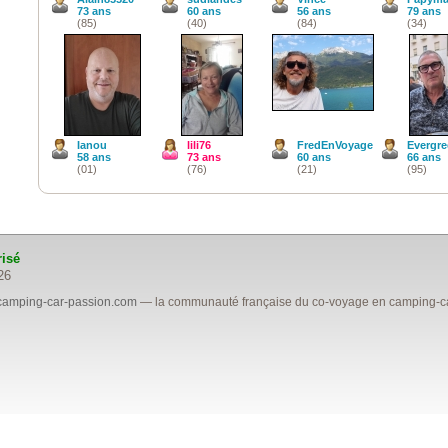
73 ans
60 ans
56 ans
79 ans
(85)
(40)
(84)
(34)
Ianou
lili76
FredEnVoyage
Evergr
58 ans
73 ans
60 ans
66 ans
(01)
(76)
(21)
(95)
risé
26
camping-car-passion.com
— la communauté française du co-voyage en camping-car