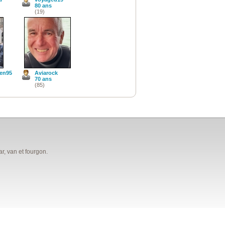
80 ans
(19)
een95
Aviarock
70 ans
(85)
, van et fourgon.