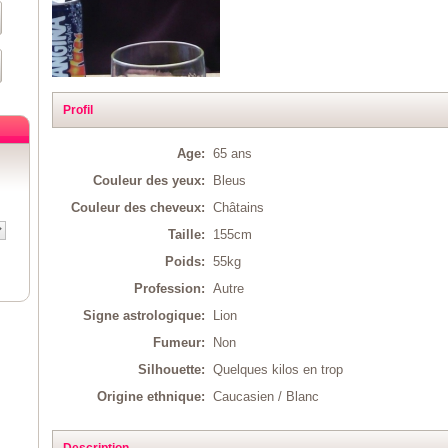
Profil
Age:
65 ans
Couleur des yeux:
Bleus
Couleur des cheveux:
Châtains
Taille:
155cm
Poids:
55kg
Profession:
Autre
Signe astrologique:
Lion
Fumeur:
Non
Silhouette:
Quelques kilos en trop
Origine ethnique:
Caucasien / Blanc
Description