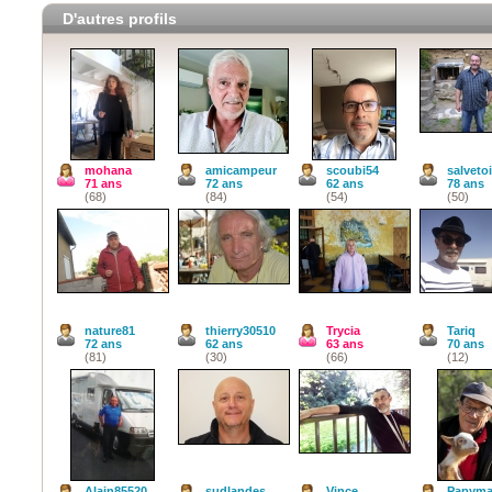
D'autres profils
mohana
amicampeur
scoubi54
salveto
71 ans
72 ans
62 ans
78 ans
(68)
(84)
(54)
(50)
nature81
thierry30510
Trycia
Tariq
72 ans
62 ans
63 ans
70 ans
(81)
(30)
(66)
(12)
Alain85520
sudlandes
Vince
Papyma