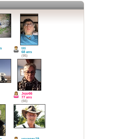
is
titi
68 ans
(95)
Jojo66
77 ans
(66)
r
voyageu19