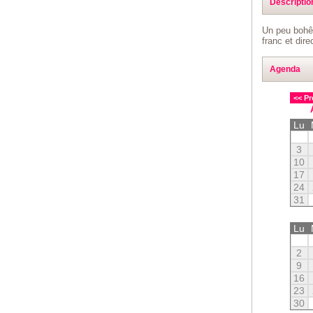
Descriptio
Un peu bohêm
franc et direc
Agenda
<< Pr
Lu
3
10
17
24
31
Lu
2
9
16
23
30