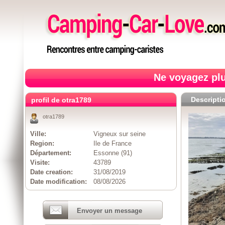
Ne voyagez plu
Descripti
profil de otra1789
otra1789
Ville:
Vigneux sur seine
Region:
Ile de France
Département:
Essonne (91)
Visite:
43789
Date creation:
31/08/2019
Date modification:
08/08/2026
Envoyer un message