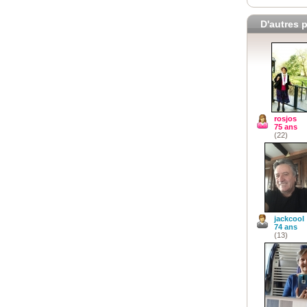
D'autres p
rosjos
75 ans
(22)
jackcool
74 ans
(13)