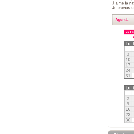
J aime la nat
Je prévois u
Agenda
<< Pr
Lu
3
10
17
24
31
Lu
2
9
16
23
30