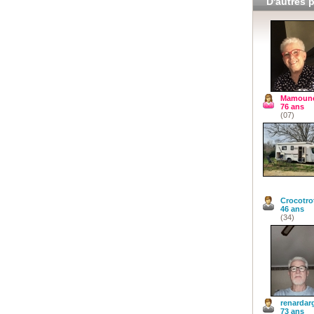
D'autres p
Mamoune
76 ans
(07)
Crocotro
46 ans
(34)
renardar
73 ans