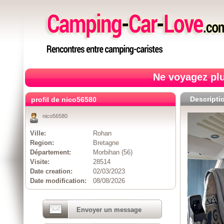
Ne voyagez plu
Descripti
profil de nico56580
nico56580
Ville:
Rohan
Region:
Bretagne
Département:
Morbihan (56)
Visite:
28514
Date creation:
02/03/2023
Date modification:
08/08/2026
Envoyer un message