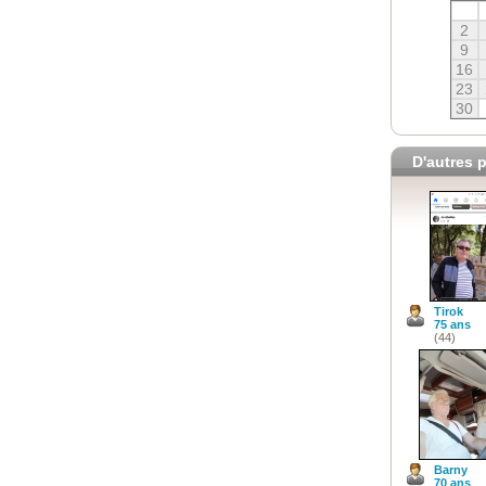
2
9
16
23
30
D'autres p
Tirok
75 ans
(44)
Barny
70 ans