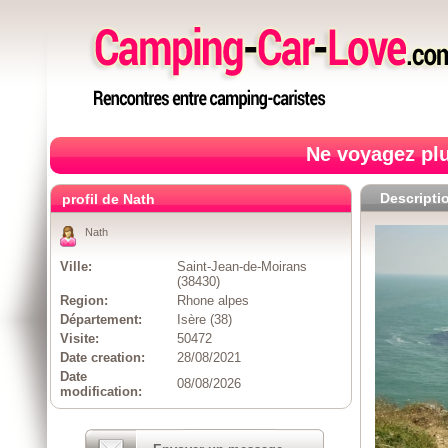
Ne voyagez plu
Descripti
profil de Nath
Nath
Ville:
Saint-Jean-de-Moirans
(38430)
Region:
Rhone alpes
Département:
Isère (38)
Visite:
50472
Date creation:
28/08/2021
Date
08/08/2026
modification: