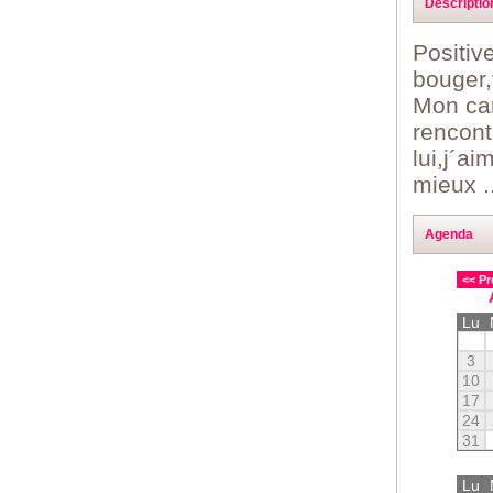
Descriptio
Positiv
bouger,
Mon cam
rencont
lui,j´a
mieux ..
Agenda
<< Pr
Lu
3
10
17
24
31
Lu