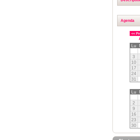
Agenda
<< Pr
Lu
3
10
17
24
31
Lu
2
9
16
23
30