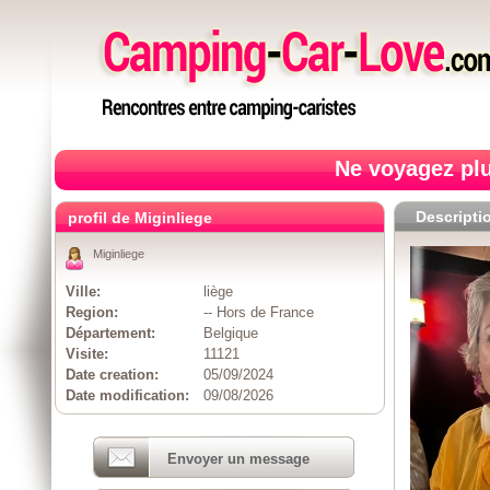
Ne voyagez plu
Descripti
profil de Miginliege
Miginliege
Ville:
liège
Region:
-- Hors de France
Département:
Belgique
Visite:
11121
Date creation:
05/09/2024
Date modification:
09/08/2026
Envoyer un message