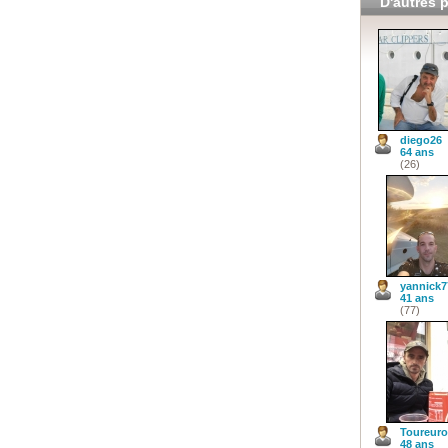
D'autres p
diego26
64 ans
(26)
yannick7
41 ans
(77)
Toureur
48 ans