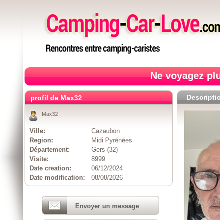
Ne voyagez plu
Descripti
profil de Max32
Max32
Ville:
Cazaubon
Region:
Midi Pyrénées
Département:
Gers (32)
Visite:
8999
Date creation:
06/12/2024
Date modification:
08/08/2026
Envoyer un message