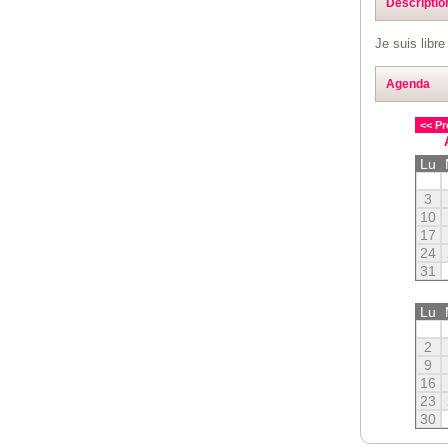
Descriptio
Je suis libr
Agenda
<< Pr
Lu
3
10
17
24
31
Lu
2
9
16
23
30