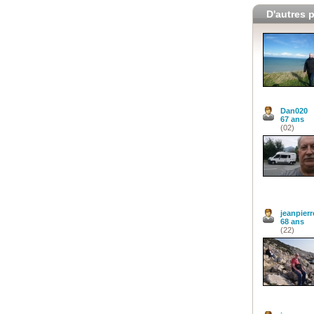
D'autres p
Dan020
67 ans
(02)
jeanpierr
68 ans
(22)