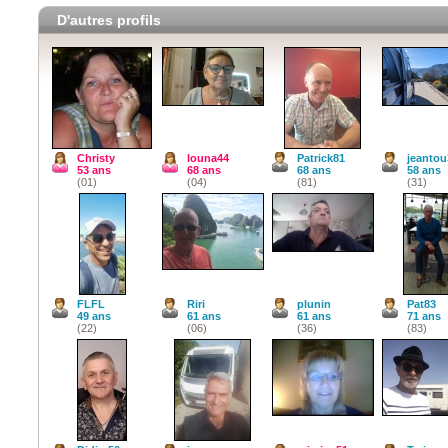
D'autres profils
Christy
louna44
Patrick81
jeantou
53 ans
68 ans
68 ans
58 ans
(01)
(04)
(81)
(31)
FLFL
Riri
plunin
Pat83
49 ans
61 ans
61 ans
71 ans
(22)
(06)
(36)
(83)