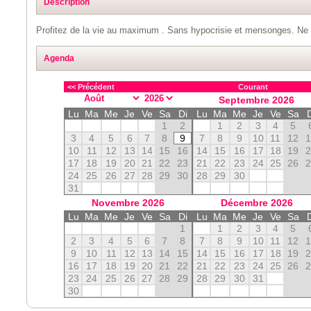
Description
Profitez de la vie au maximum . Sans hypocrisie et mensonges. Ne p
Agenda
<< Précédent
Courant
Septembre
2026
Lu
Ma
Me
Je
Ve
Sa
Di
Lu
Ma
Me
Je
Ve
Sa
1
2
1
2
3
4
5
3
4
5
6
7
8
9
7
8
9
10
11
12
10
11
12
13
14
15
16
14
15
16
17
18
19
17
18
19
20
21
22
23
21
22
23
24
25
26
24
25
26
27
28
29
30
28
29
30
31
Novembre
2026
Décembre
2026
Lu
Ma
Me
Je
Ve
Sa
Di
Lu
Ma
Me
Je
Ve
Sa
1
1
2
3
4
5
2
3
4
5
6
7
8
7
8
9
10
11
12
9
10
11
12
13
14
15
14
15
16
17
18
19
16
17
18
19
20
21
22
21
22
23
24
25
26
23
24
25
26
27
28
29
28
29
30
31
30