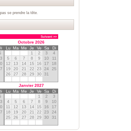
as se prendre la tête.
Suivant >>
Octobre
2026
Di
Lu
Ma
Me
Je
Ve
Sa
Di
6
1
2
3
4
13
5
6
7
8
9
10
11
20
12
13
14
15
16
17
18
27
19
20
21
22
23
24
25
26
27
28
29
30
31
Janvier
2027
Di
Lu
Ma
Me
Je
Ve
Sa
Di
6
1
2
3
13
4
5
6
7
8
9
10
20
11
12
13
14
15
16
17
27
18
19
20
21
22
23
24
25
26
27
28
29
30
31