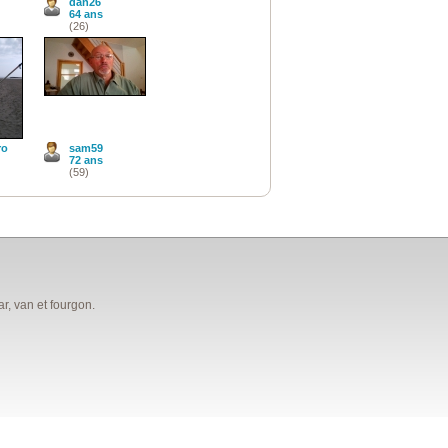
dan26
64 ans
(26)
ro
sam59
72 ans
(59)
, van et fourgon.