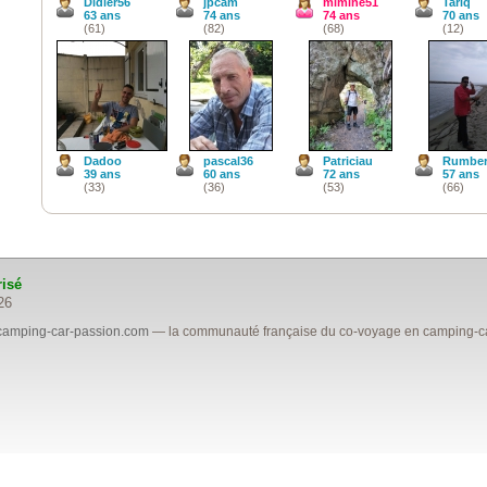
Didier56
jpcam
mimine51
Tariq
63 ans
74 ans
74 ans
70 ans
(61)
(82)
(68)
(12)
Dadoo
pascal36
Patriciau
Rumbe
39 ans
60 ans
72 ans
57 ans
(33)
(36)
(53)
(66)
risé
26
camping-car-passion.com
— la communauté française du co-voyage en camping-car