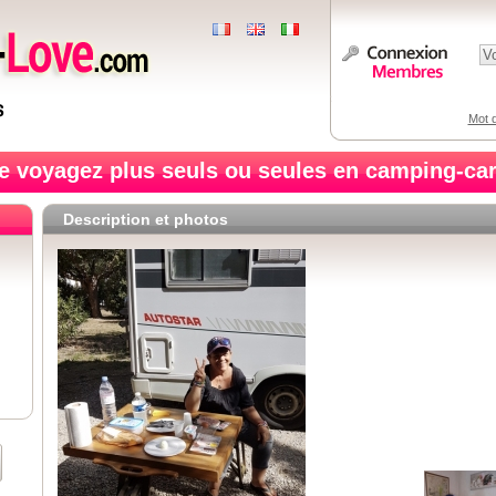
Mot d
e voyagez plus seuls ou seules en camping-car
Description et photos