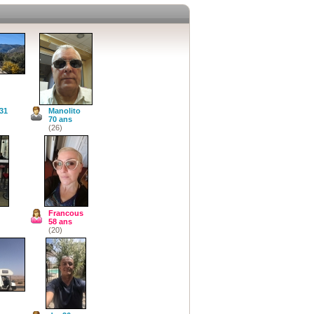
31
Manolito
70 ans
(26)
Francous
58 ans
(20)