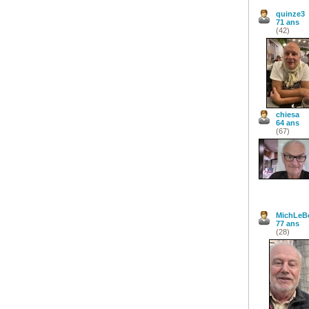
quinze3
71 ans
(42)
chiesa
64 ans
(67)
MichLeB
77 ans
(28)