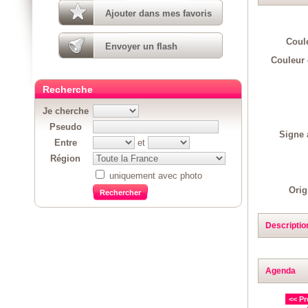
Ajouter dans mes favoris
Coul
Envoyer un flash
Couleur 
Recherche
Je cherche
Pseudo
Signe 
Entre
et
Région
uniquement avec photo
Orig
Descriptio
Agenda
<< Pr