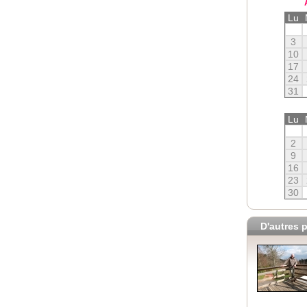
Lu
3
10
17
24
31
Lu
2
9
16
23
30
D'autres p