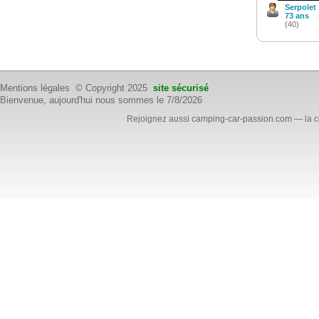
Serpolet
73 ans
(40)
Mentions légales
© Copyright 2025
site sécurisé
Bienvenue, aujourd'hui nous sommes le 7/8/2026
Rejoignez aussi
camping-car-passion.com
— la c