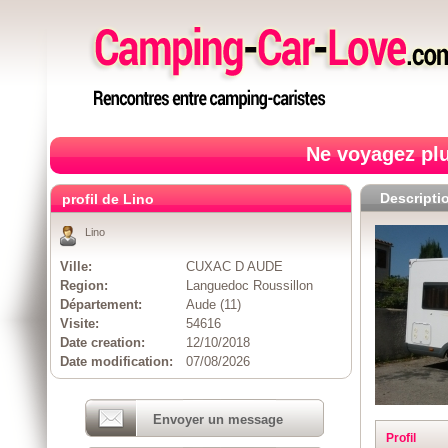
Ne voyagez plu
Descripti
profil de Lino
Lino
Ville:
CUXAC D AUDE
Region:
Languedoc Roussillon
Département:
Aude (11)
Visite:
54616
Date creation:
12/10/2018
Date modification:
07/08/2026
Envoyer un message
Profil