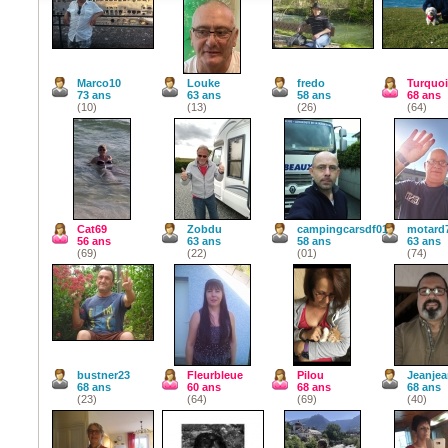
Marco10
Louke
fredo
Turquo
73 ans
63 ans
58 ans
68 ans
(10)
(13)
(26)
(64)
Cat69
Zobdu
campingcarsdf01
motard
56 ans
63 ans
58 ans
63 ans
(69)
(22)
(01)
(74)
bustner23
Fleurbleue
Pilou
Jeanje
68 ans
60 ans
68 ans
68 ans
(23)
(64)
(69)
(40)