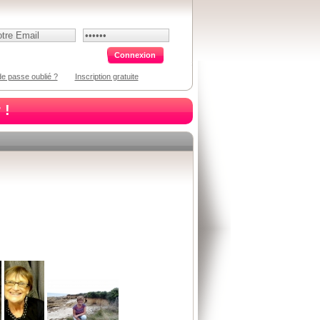
e passe oublié ?
Inscription gratuite
 !