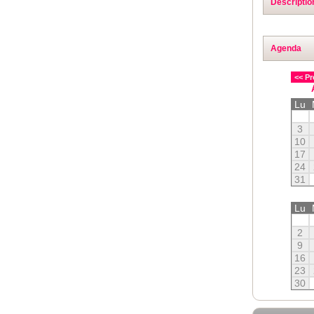
Descriptio
Agenda
<< Pr
Lu
3
10
17
24
31
Lu
2
9
16
23
30