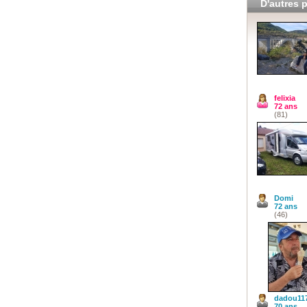
D'autres p
felixia
72 ans
(81)
Domi
72 ans
(46)
dadou11
70 ans