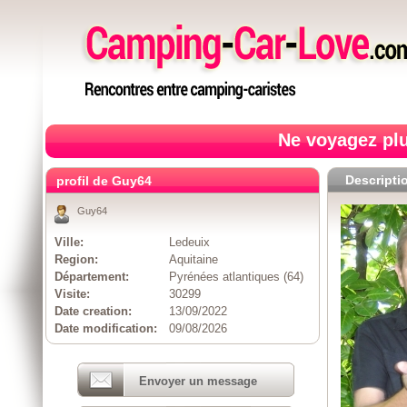
Ne voyagez plu
Descripti
profil de Guy64
Guy64
Ville:
Ledeuix
Region:
Aquitaine
Département:
Pyrénées atlantiques (64)
Visite:
30299
Date creation:
13/09/2022
Date modification:
09/08/2026
Envoyer un message