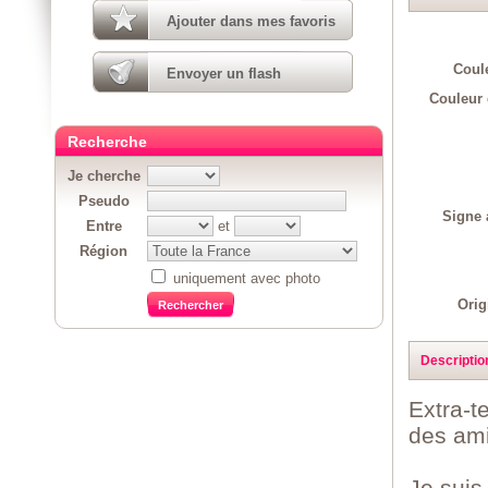
Ajouter dans mes favoris
Coul
Envoyer un flash
Couleur 
Recherche
Je cherche
Pseudo
Signe 
Entre
et
Région
uniquement avec photo
Orig
Descriptio
Extra-te
des ami
Je suis