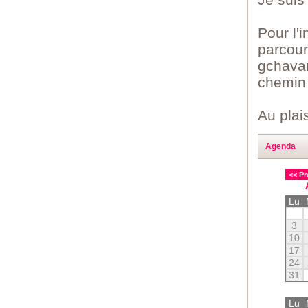
Pour l'
parcour
gchavan
chemin
Au plais
Agenda
<< Pr
Lu
3
10
17
24
31
Lu