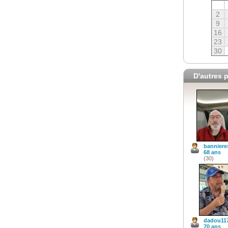
2
9
16
23
30
D'autres p
banniere
68 ans
(30)
dadou11
70 ans