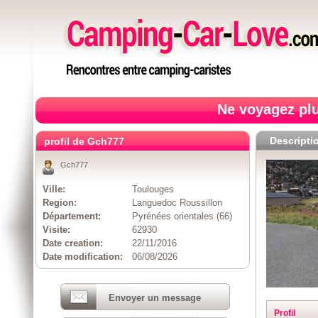
Ne voyagez plu
Descripti
profil de Gch777
Gch777
Ville:
Toulouges
Region:
Languedoc Roussillon
Département:
Pyrénées orientales (66)
Visite:
62930
Date creation:
22/11/2016
Date modification:
06/08/2026
Envoyer un message
Profil