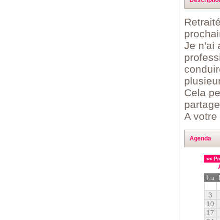
Retrait
prochai
Je n'ai
profess
conduire
plusieu
Cela pe
partage
A votre 
Agenda
<< Pr
Lu
3
10
17