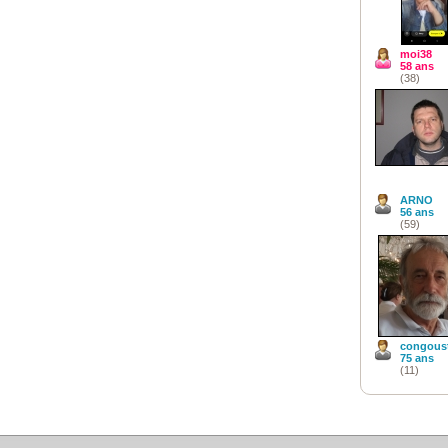
moi38
58 ans
(38)
ARNO
56 ans
(59)
congous
75 ans
(11)