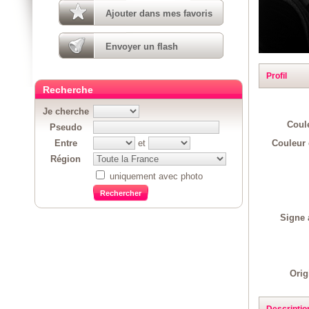
Ajouter dans mes favoris
Envoyer un flash
Profil
Recherche
Je cherche
Coul
Pseudo
Couleur 
Entre
et
Région
uniquement avec photo
Signe 
Orig
Descriptio