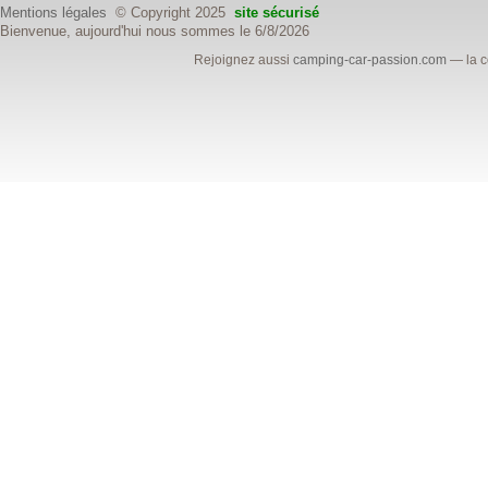
Mentions légales
© Copyright 2025
site sécurisé
Bienvenue, aujourd'hui nous sommes le 6/8/2026
Rejoignez aussi
camping-car-passion.com
— la c