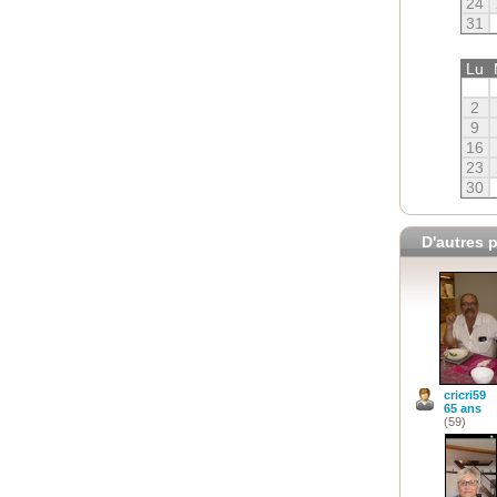
24
31
Lu
2
9
16
23
30
D'autres p
cricri59
65 ans
(59)