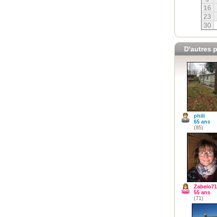
16
23
30
D'autres p
phili
65 ans
(85)
Zabelo71
55 ans
(71)