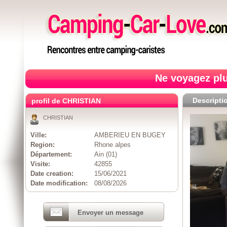
Ne voyagez plu
Descripti
profil de CHRISTIAN
CHRISTIAN
Ville:
AMBERIEU EN BUGEY
Region:
Rhone alpes
Département:
Ain (01)
Visite:
42855
Date creation:
15/06/2021
Date modification:
08/08/2026
Envoyer un message