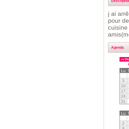
Descriptio
j ai arr
pour de
cuisine
amis(m
Agenda
<< Pr
Lu
3
10
17
24
31
Lu
2
9