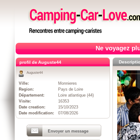
Ne voyagez plu
Descripti
profil de Auguste44
Auguste44
Ville:
Monnieres
Region:
Pays de Loire
Département:
Loire atlantique (44)
Visite:
16353
Date creation:
15/10/2023
Date modification:
07/08/2026
Envoyer un message