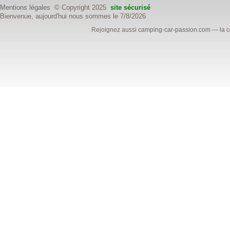
Mentions légales
© Copyright 2025
site sécurisé
Bienvenue, aujourd'hui nous sommes le 7/8/2026
Rejoignez aussi
camping-car-passion.com
— la c