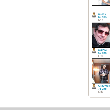
michy
65 ans
(22)
alain55
69 ans
(74)
GrayWol
76 ans
(38)