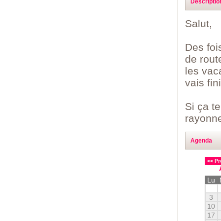
Descriptio
Salut,
Des foi
de rout
les vac
vais fin
Si ça t
rayonne
Agenda
<< Pr
Lu
3
10
17