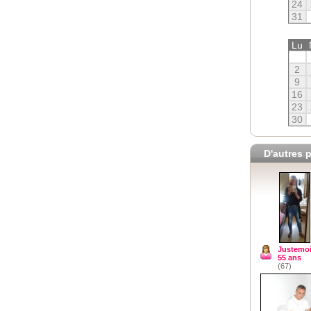
24
31
Lu
2
9
16
23
30
D'autres p
Justemo
55 ans
(67)