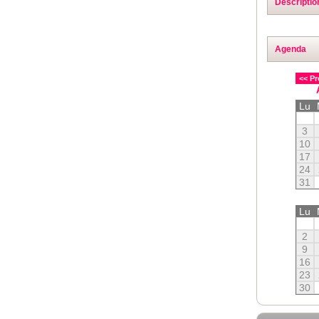
Descriptio
Agenda
<< Pr
Lu
3
10
17
24
31
Lu
2
9
16
23
30