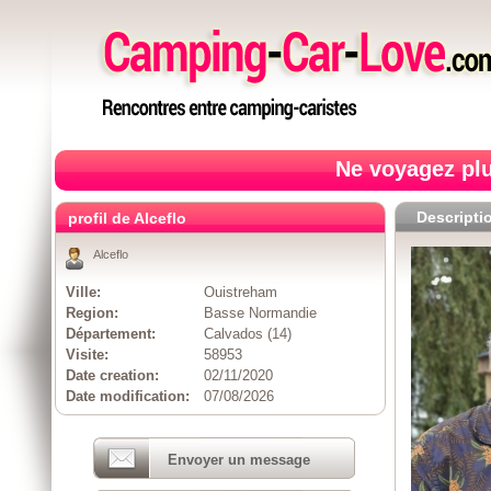
Ne voyagez plu
Descripti
profil de Alceflo
Alceflo
Ville:
Ouistreham
Region:
Basse Normandie
Département:
Calvados (14)
Visite:
58953
Date creation:
02/11/2020
Date modification:
07/08/2026
Envoyer un message