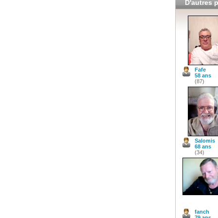
D'autres p
Fafe
58 ans
(87)
Salomis
68 ans
(34)
fanch
79 ans