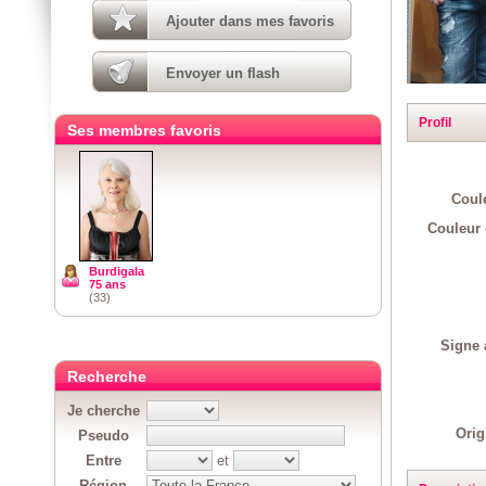
Ajouter dans mes favoris
Envoyer un flash
Profil
Ses membres favoris
Coul
Couleur 
Burdigala
75 ans
(33)
Signe 
Recherche
Je cherche
Orig
Pseudo
Entre
et
Région