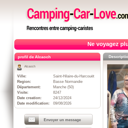
Ne voyagez plu
Descripti
profil de Alcaoch
Alcaoch
Ville:
Saint-Hilaire-du-Harcouët
Region:
Basse Normandie
Département:
Manche (50)
Visite:
8247
Date creation:
24/12/2024
Date modification:
09/08/2026
Envoyer un message