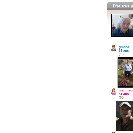
D'autres p
gibsea
81 ans
(13)
mamiteo
81 ans
(50)