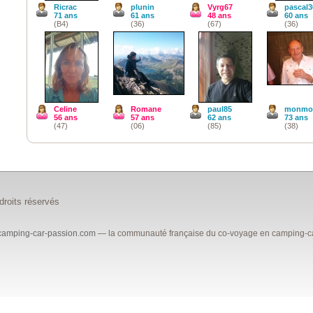
Ricrac
plunin
Vyrg67
pascal3
71 ans
61 ans
48 ans
60 ans
(B4)
(36)
(67)
(36)
Celine
Romane
paul85
monmo
56 ans
57 ans
62 ans
73 ans
(47)
(06)
(85)
(38)
roits réservés
camping-car-passion.com
— la communauté française du co-voyage en camping-car