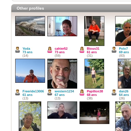
Other profiles
Yoda
cahier52
Bious31
Polo7
73 ans
73 ans
61 ans
69 ans
(14)
(59)
(31)
(83)
Freeride13006
western1234
Papillon38
dan26
61 ans
67 ans
68 ans
64 ans
(13)
(13)
(38)
(26)