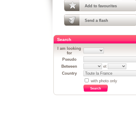
Add to favourites
Send a flash
Search
I am looking
for
Pseudo
Between
et
Country
with photo only