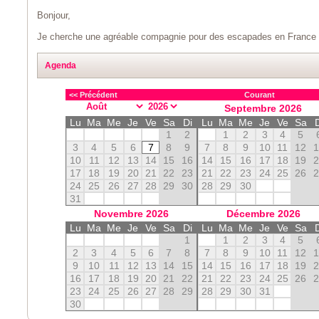
Bonjour,
Je cherche une agréable compagnie pour des escapades en France et
Agenda
<< Précédent
Courant
Septembre
2026
Lu
Ma
Me
Je
Ve
Sa
Di
Lu
Ma
Me
Je
Ve
Sa
1
2
1
2
3
4
5
3
4
5
6
7
8
9
7
8
9
10
11
12
10
11
12
13
14
15
16
14
15
16
17
18
19
17
18
19
20
21
22
23
21
22
23
24
25
26
24
25
26
27
28
29
30
28
29
30
31
Novembre
2026
Décembre
2026
Lu
Ma
Me
Je
Ve
Sa
Di
Lu
Ma
Me
Je
Ve
Sa
1
1
2
3
4
5
2
3
4
5
6
7
8
7
8
9
10
11
12
9
10
11
12
13
14
15
14
15
16
17
18
19
16
17
18
19
20
21
22
21
22
23
24
25
26
23
24
25
26
27
28
29
28
29
30
31
30