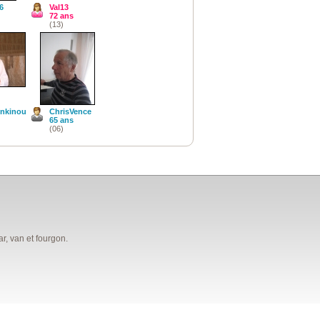
6
Val13
72 ans
(13)
nkinou
ChrisVence
65 ans
(06)
, van et fourgon.