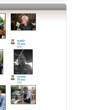
mai83
75 ans
(83)
nivolet
79 ans
(30)