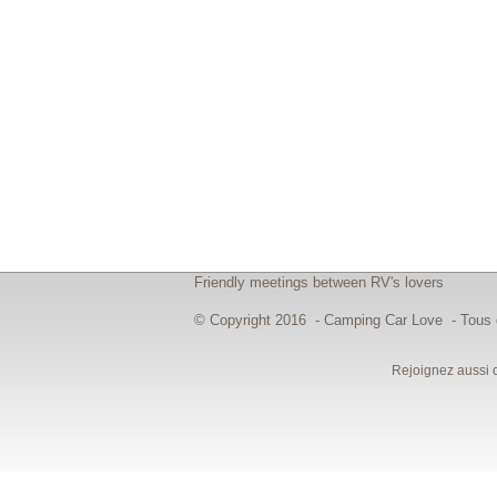
Friendly meetings between RV's lovers
© Copyright 2016 - Camping Car Love - Tous d
Rejoignez aussi