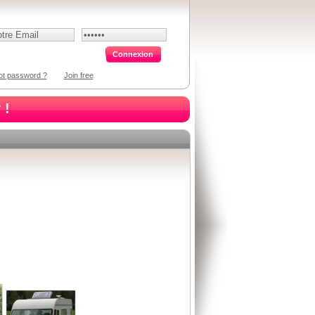
ot password ?
Join free
 !