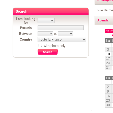
Envie de mer
Search
I am looking
Agenda
for
Pseudo
<< Pr
Between
et
Country
Lu
with photo only
3
10
17
24
31
Lu
2
9
16
23
30