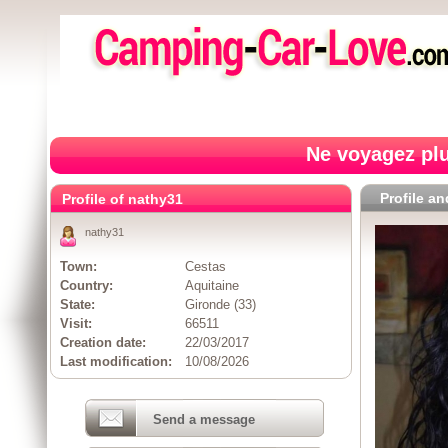
Ne voyagez plu
Profile a
Profile of nathy31
nathy31
Town:
Cestas
Country:
Aquitaine
State:
Gironde (33)
Visit:
66511
Creation date:
22/03/2017
Last modification:
10/08/2026
Send a message