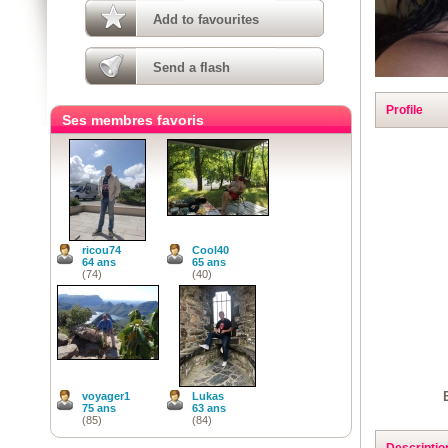
Add to favourites
Send a flash
Profile
Ses membres favoris
ricou74
Cool40
64 ans
65 ans
(74)
(40)
voyager1
Lukas
75 ans
63 ans
(85)
(84)
Descriptio