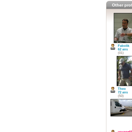
Other prof
Fabolik
62 ans
(01)
Theo
72 ans
(50)
voyage6