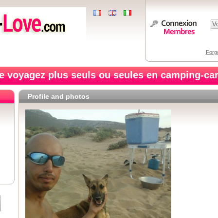
Forg
e voyagez plus seuls ou seules en camping-car
Profile and photos