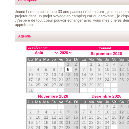
Jeune homme célibataire 33 ans passionné de nature , je souhaiterai
projeter dans un projet voyage en camping car ou caravane , je di
, j'espère de tout coeur pouvoir échanger avec vous mes chères dem
approfondir .
Agenda
<< Précédent
Courant
Septembre
2026
Lu
Ma
Me
Je
Ve
Sa
Di
Lu
Ma
Me
Je
Ve
Sa
1
2
1
2
3
4
5
3
4
5
6
7
8
9
7
8
9
10
11
12
10
11
12
13
14
15
16
14
15
16
17
18
19
17
18
19
20
21
22
23
21
22
23
24
25
26
24
25
26
27
28
29
30
28
29
30
31
Novembre
2026
Décembre
2026
Lu
Ma
Me
Je
Ve
Sa
Di
Lu
Ma
Me
Je
Ve
Sa
1
1
2
3
4
5
2
3
4
5
6
7
8
7
8
9
10
11
12
9
10
11
12
13
14
15
14
15
16
17
18
19
16
17
18
19
20
21
22
21
22
23
24
25
26
23
24
25
26
27
28
29
28
29
30
31