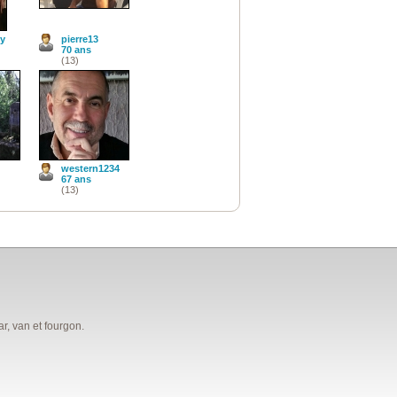
y
pierre13
70 ans
(13)
western1234
67 ans
(13)
, van et fourgon.