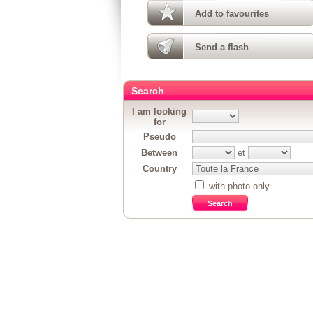
Add to favourites
Send a flash
Search
I am looking
for
Pseudo
Between
et
Country
with photo only