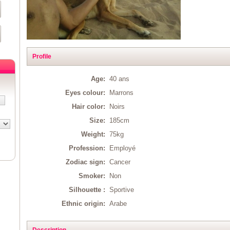
Profile
Age:
40 ans
Eyes colour:
Marrons
Hair color:
Noirs
Size:
185cm
Weight:
75kg
Profession:
Employé
Zodiac sign:
Cancer
Smoker:
Non
Silhouette :
Sportive
Ethnic origin:
Arabe
Description