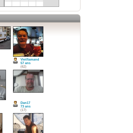
s
Vietflamand
57 ans
(62)
Dan17
73 ans
(17)