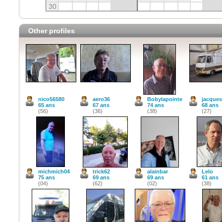
30
Other profiles
nico56580
aero36
Bobylapointe
jacque
65 ans
67 ans
74 ans
68 ans
(56)
(36)
(38)
(27)
michmich04
trick62
alainbar
Lelo
75 ans
69 ans
69 ans
61 ans
(04)
(62)
(02)
(38)