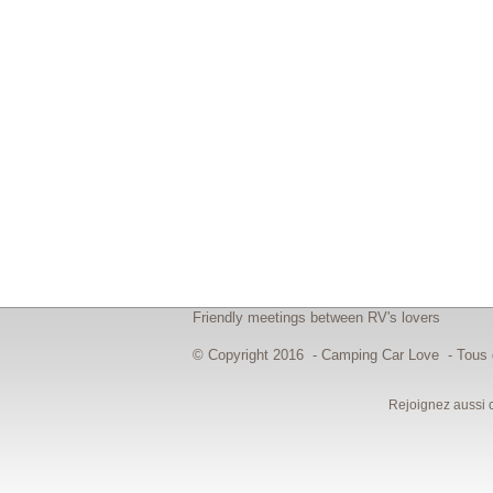
Friendly meetings between RV's lovers
© Copyright 2016 - Camping Car Love - Tous d
Rejoignez aussi