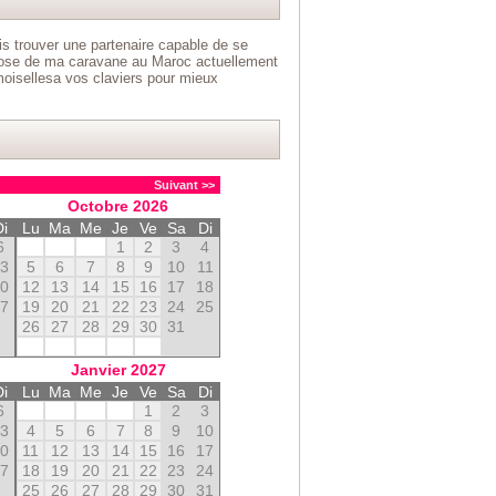
s trouver une partenaire capable de se
spose de ma caravane au Maroc actuellement
oisellesa vos claviers pour mieux
Suivant >>
Octobre
2026
Di
Lu
Ma
Me
Je
Ve
Sa
Di
6
1
2
3
4
13
5
6
7
8
9
10
11
20
12
13
14
15
16
17
18
27
19
20
21
22
23
24
25
26
27
28
29
30
31
Janvier
2027
Di
Lu
Ma
Me
Je
Ve
Sa
Di
6
1
2
3
13
4
5
6
7
8
9
10
20
11
12
13
14
15
16
17
27
18
19
20
21
22
23
24
25
26
27
28
29
30
31