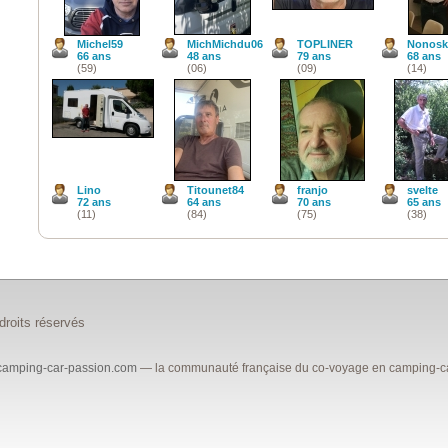
Michel59
MichMichdu06
TOPLINER
Nonosk
66 ans
48 ans
79 ans
68 ans
(59)
(06)
(09)
(14)
Lino
Titounet84
franjo
svelte
72 ans
64 ans
70 ans
65 ans
(11)
(84)
(75)
(38)
roits réservés
camping-car-passion.com
— la communauté française du co-voyage en camping-car