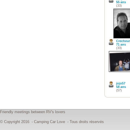
55 ans
(33)
Crecheur
71 ans
(33)
jojo57
58 ans
(57)
Friendly meetings between RV's lovers
© Copyright 2016 - Camping Car Love - Tous droits réservés