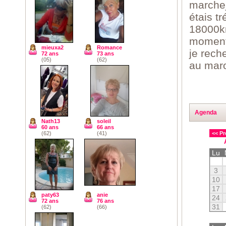
marchej
étais t
18000km
moment 
mieuxa2
Romance
je rech
72 ans
73 ans
(05)
(62)
au maro
Agenda
Nath13
soleil
60 ans
66 ans
<< Pr
(62)
(41)
Lu
3
10
17
paty63
anie
24
72 ans
76 ans
31
(62)
(66)