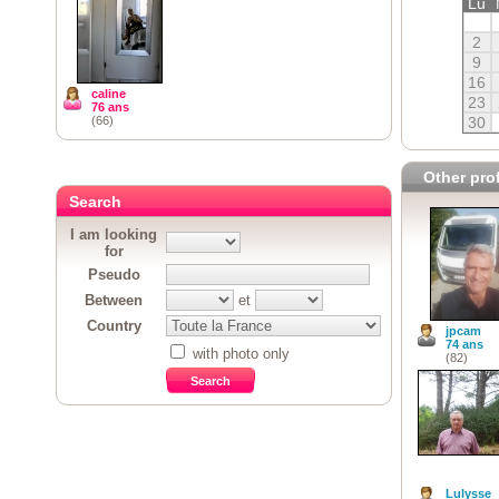
Lu
2
9
16
caline
23
76 ans
(66)
30
Other prof
Search
I am looking
for
Pseudo
Between
et
Country
jpcam
74 ans
with photo only
(82)
Lulysse