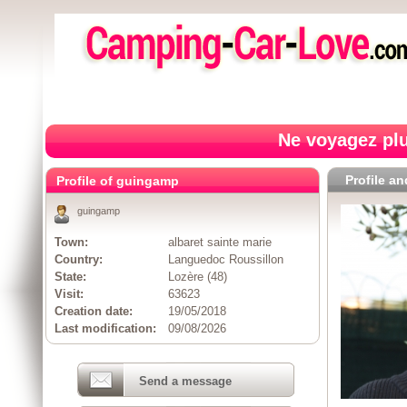
Ne voyagez plu
Profile a
Profile of guingamp
guingamp
Town:
albaret sainte marie
Country:
Languedoc Roussillon
State:
Lozère (48)
Visit:
63623
Creation date:
19/05/2018
Last modification:
09/08/2026
Send a message