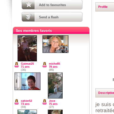
Add to favourites
Profile
Send a flash
Ses membres favoris
Gatmat25
miche85
71 ans
78 ans
(36)
(85)
Descriptio
cahier52
Joce
je suis
73 ans
75 ans
(59)
(27)
retrait