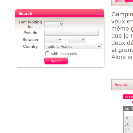
Descriptio
Camping
Search
veux en 
I am looking
for
même go
Pseudo
que je 
Between
et
deux dé
Country
et gran
with photo only
Alors s
Agenda
<< Pr
Lu
3
10
17