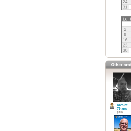
24
31
Lu
2
9
16
23
30
Other prof
nivolet
79 ans
(30)