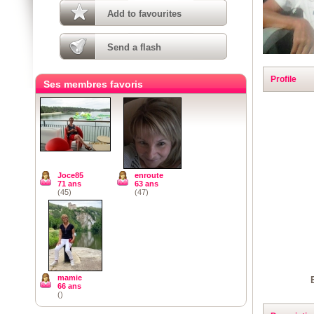
Add to favourites
Send a flash
Profile
Ses membres favoris
Joce85
enroute
71 ans
63 ans
(45)
(47)
mamie
66 ans
()