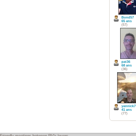
Bond57
65 ans
(57)
pat36
68 ans
(36)
yannick7
41 ans
(77)
Friendly meetings between RV's lovers